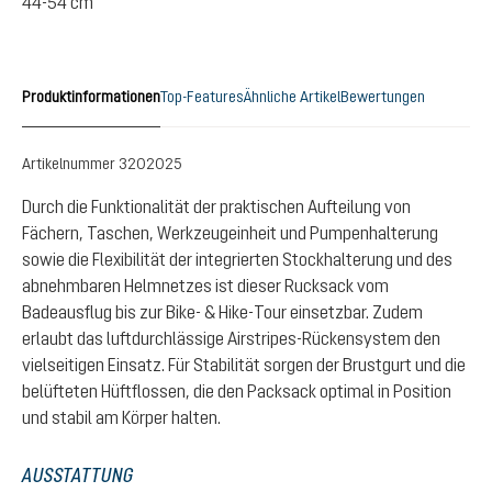
44-54 cm
Produktinformationen
Top-Features
Ähnliche Artikel
Bewertungen
Artikelnummer
3202025
Durch die Funktionalität der praktischen Aufteilung von
Fächern, Taschen, Werkzeugeinheit und Pumpenhalterung
sowie die Flexibilität der integrierten Stockhalterung und des
abnehmbaren Helmnetzes ist dieser Rucksack vom
Badeausflug bis zur Bike- & Hike-Tour einsetzbar. Zudem
erlaubt das luftdurchlässige Airstripes-Rückensystem den
vielseitigen Einsatz. Für Stabilität sorgen der Brustgurt und die
belüfteten Hüftflossen, die den Packsack optimal in Position
und stabil am Körper halten.
AUSSTATTUNG