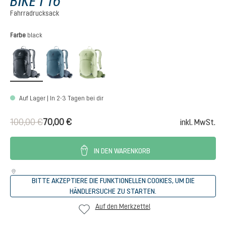
BIKE I 16
Fahrradrucksack
auswählen
Farbe
black
black
atlantic-ink
mineral-grove
Auf Lager | In 2-3 Tagen bei dir
100,00 €
70,00 €
inkl. MwSt.
IN DEN WARENKORB
BITTE AKZEPTIERE DIE FUNKTIONELLEN COOKIES, UM DIE
HÄNDLERSUCHE ZU STARTEN.
Auf den Merkzettel