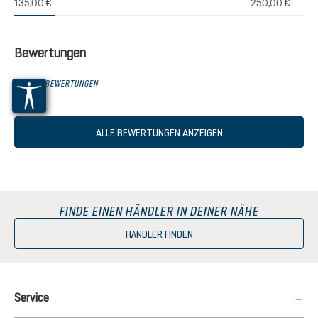
(1)
135,00 €
250,00 €
chnittliche Bewertung von 5 von 5 Sternen
Bewertungen
0 VON 0 BEWERTUNGEN
ALLE BEWERTUNGEN ANZEIGEN
FINDE EINEN HÄNDLER IN DEINER NÄHE
HÄNDLER FINDEN
Service