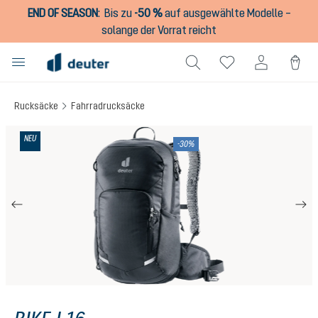
END OF SEASON
:
Bis zu
-50 %
auf ausgewählte Modelle –
alt springen
solange der Vorrat reicht
Rucksäcke
Fahrradrucksäcke
Bildergalerie überspringen
NEU
-30%