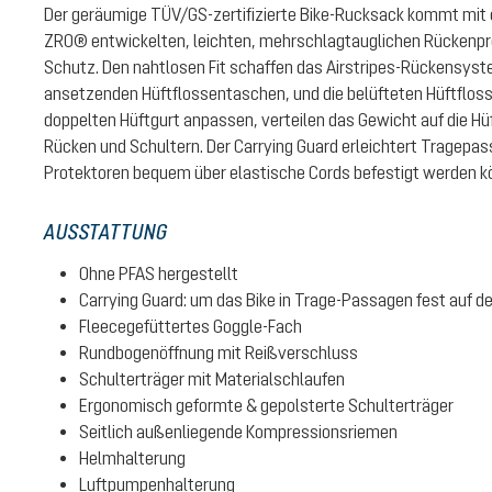
Der geräumige TÜV/GS-zertifizierte Bike-Rucksack kommt mit
ZRO® entwickelten, leichten, mehrschlagtauglichen Rückenpro
Schutz. Den nahtlosen Fit schaffen das Airstripes-Rückensyst
ansetzenden Hüftflossentaschen, und die belüfteten Hüftflosse
doppelten Hüftgurt anpassen, verteilen das Gewicht auf die Hü
Rücken und Schultern. Der Carrying Guard erleichtert Tragep
Protektoren bequem über elastische Cords befestigt werden k
AUSSTATTUNG
Ohne PFAS hergestellt
Carrying Guard: um das Bike in Trage-Passagen fest auf 
Fleecegefüttertes Goggle-Fach
Rundbogenöffnung mit Reißverschluss
Schulterträger mit Materialschlaufen
Ergonomisch geformte & gepolsterte Schulterträger
Seitlich außenliegende Kompressionsriemen
Helmhalterung
Luftpumpenhalterung