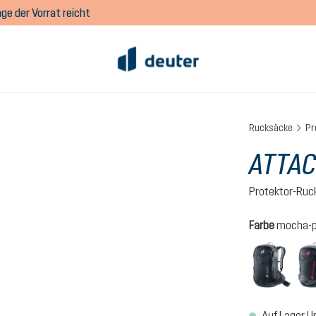
ge der Vorrat reicht
Rucksäcke
Pr
ATTAC
Protektor-Ruc
auswähl
Farbe
mocha-
black
Auf Lager | I