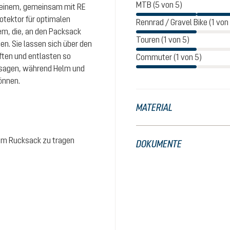
MTB (5 von 5)
 einem, gemeinsam mit RE
tektor für optimalen
Rennrad / Gravel Bike (1 von
em, die, an den Packsack
Touren (1 von 5)
n. Sie lassen sich über den
ften und entlasten so
Commuter (1 von 5)
assagen, während Helm und
önnen.
MATERIAL
dem Rucksack zu tragen
DOKUMENTE