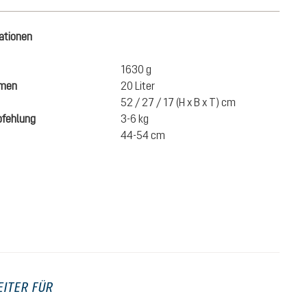
ationen
1630 g
umen
20 Liter
52 / 27 / 17 (H x B x T) cm
fehlung
3-6 kg
44-54 cm
230,00 €
IN DEN WARENKORB
inkl. MwSt.
EITER FÜR