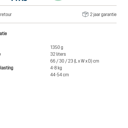
retour
2 jaar garantie
atie
1350 g
e
32 liters
66 / 30 / 23 (L x W x D) cm
lasting
4-8 kg
44-54 cm
,00
IN HET WINKELMANDJE
n incl. BTW en