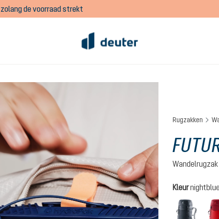
zolang de voorraad strekt
Rugzakken
Wa
FUTUR
Wandelrugzak
Selecteer
Kleur
nightblue
black