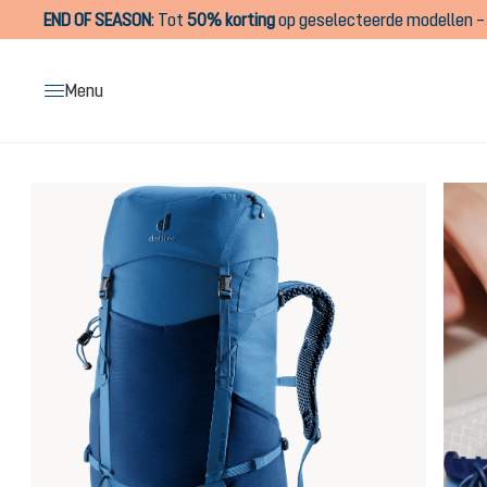
END OF SEASON
:
Tot
50% korting
op geselecteerde modellen – 
oekopdracht
Ga naar de hoofdnavigatie
Menu
Afbeeldingengalerij overslaan