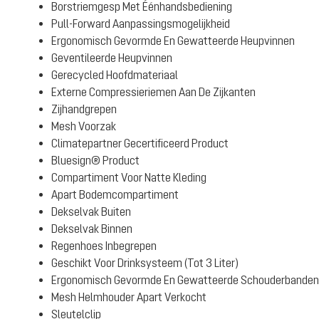
Borstriemgesp Met Éénhandsbediening
Pull-Forward Aanpassingsmogelijkheid
Ergonomisch Gevormde En Gewatteerde Heupvinnen
Geventileerde Heupvinnen
Gerecycled Hoofdmateriaal
Externe Compressieriemen Aan De Zijkanten
Zijhandgrepen
Mesh Voorzak
Climatepartner Gecertificeerd Product
Bluesign® Product
Compartiment Voor Natte Kleding
Apart Bodemcompartiment
Dekselvak Buiten
Dekselvak Binnen
Regenhoes Inbegrepen
Geschikt Voor Drinksysteem (Tot 3 Liter)
Ergonomisch Gevormde En Gewatteerde Schouderbanden
Mesh Helmhouder Apart Verkocht
Sleutelclip