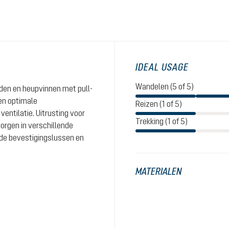
IDEAL USAGE
Wandelen (5 of 5)
den en heupvinnen met pull-
en optimale
Reizen (1 of 5)
entilatie. Uitrusting voor
Trekking (1 of 5)
rgen in verschillende
 de bevestigingslussen en
MATERIALEN