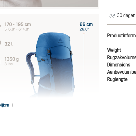
30 dagen 
Productinform
Weight
Rugzakvolum
Dimensions
Aanbevolen be
Ruglengte
kijken
€ 175
Prijze