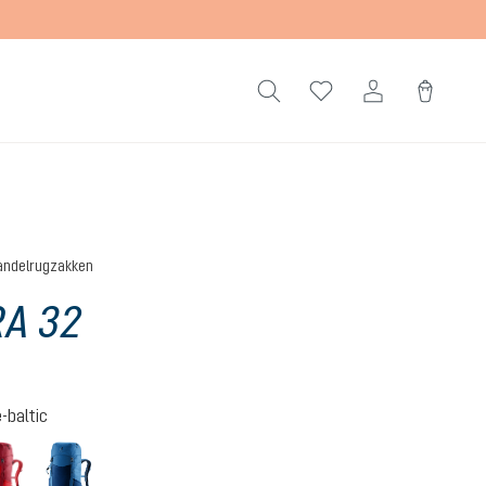
ndelrugzakken
A 32
-baltic
cherry-masala
nightblue-baltic