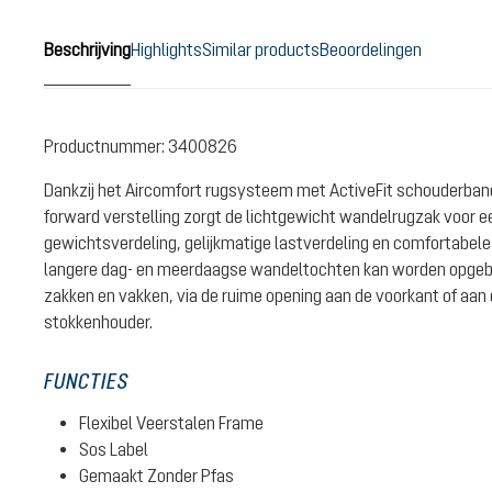
Beschrijving
Highlights
Similar products
Beoordelingen
Productnummer:
3400826
Dankzij het Aircomfort rugsysteem met ActiveFit schouderban
forward verstelling zorgt de lichtgewicht wandelrugzak voor e
gewichtsverdeling, gelijkmatige lastverdeling en comfortabele v
langere dag- en meerdaagse wandeltochten kan worden opgebo
zakken en vakken, via de ruime opening aan de voorkant of aan
stokkenhouder.
FUNCTIES
Flexibel Veerstalen Frame
Sos Label
Gemaakt Zonder Pfas