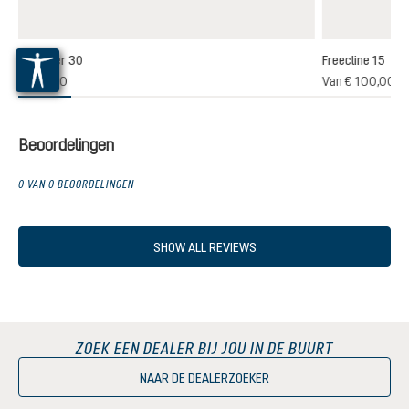
Freerider 30
Freecline 15
(1)
€ 180,00
Van
€ 100,00
elde waardering van 4 van 5 sterren
Beoordelingen
0 VAN 0 BEOORDELINGEN
SHOW ALL REVIEWS
ZOEK EEN DEALER BIJ JOU IN DE BUURT
NAAR DE DEALERZOEKER