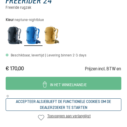
FREERIDER 24
Freeride rugzak
Selecteer
Kleur
neptune-nightblue
black
neptune-nightblue
savanna-nori
Beschikbaar, levertijd | Levering binnen 2-3 days
€ 170,00
Prijzen incl. BTW en
IN HET WINKELMANDJE
ACCEPTEER ALSJEBLIEFT DE FUNCTIONELE COOKIES OM DE
DEALERZOEKER TE STARTEN
Toevoegen aan verlanglijst