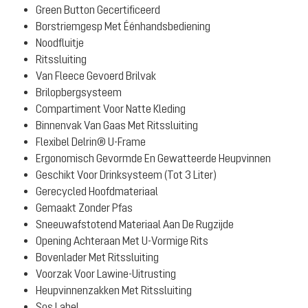
Green Button Gecertificeerd
Borstriemgesp Met Éénhandsbediening
Noodfluitje
Ritssluiting
Van Fleece Gevoerd Brilvak
Brilopbergsysteem
Compartiment Voor Natte Kleding
Binnenvak Van Gaas Met Ritssluiting
Flexibel Delrin® U-Frame
Ergonomisch Gevormde En Gewatteerde Heupvinnen
Geschikt Voor Drinksysteem (Tot 3 Liter)
Gerecycled Hoofdmateriaal
Gemaakt Zonder Pfas
Sneeuwafstotend Materiaal Aan De Rugzijde
Opening Achteraan Met U-Vormige Rits
Bovenlader Met Ritssluiting
Voorzak Voor Lawine-Uitrusting
Heupvinnenzakken Met Ritssluiting
Sos Label