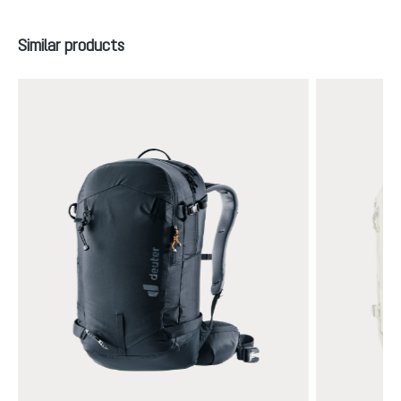
Productgalerij overslaan
Similar products