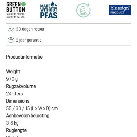
30 dagen retour
2 jaar garantie
Productinformatie
Weight
970 g
Rugzakvolume
24 liters
Dimensions
55 / 33 / 15 (L x W x D) cm
Aanbevolen belasting
3-6 kg
Ruglengte