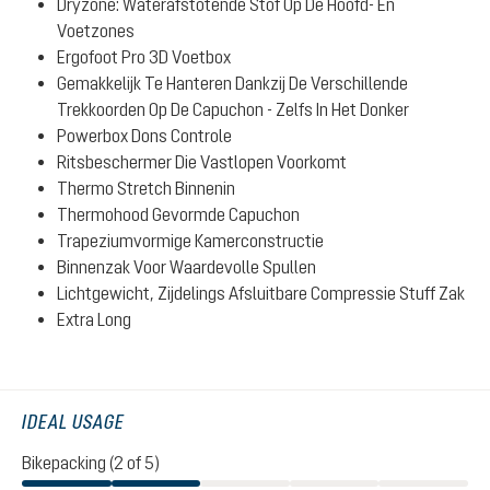
Dryzone: Waterafstotende Stof Op De Hoofd- En
Voetzones
Ergofoot Pro 3D Voetbox
Gemakkelijk Te Hanteren Dankzij De Verschillende
Trekkoorden Op De Capuchon - Zelfs In Het Donker
Powerbox Dons Controle
Ritsbeschermer Die Vastlopen Voorkomt
Thermo Stretch Binnenin
Thermohood Gevormde Capuchon
Trapeziumvormige Kamerconstructie
Binnenzak Voor Waardevolle Spullen
Lichtgewicht, Zijdelings Afsluitbare Compressie Stuff Zak
Extra Long
IDEAL USAGE
Bikepacking (2 of 5)