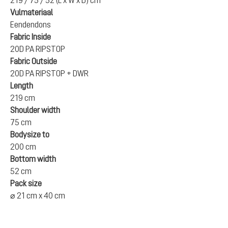
219 / 75 / 52 (L x W x D) cm
Vulmateriaal
Eendendons
Fabric Inside
20D PA RIPSTOP
Fabric Outside
20D PA RIPSTOP + DWR
Length
219 cm
Shoulder width
75 cm
Bodysize to
200 cm
Bottom width
52 cm
Pack size
⌀ 21 cm x 40 cm