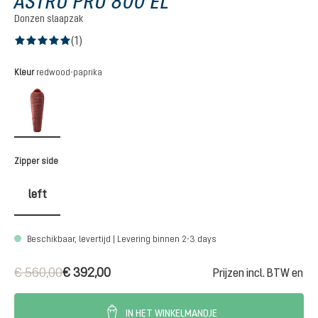
ASTRO PRO 800 EL
Donzen slaapzak
(1)
Gemiddelde waardering van 5 van 5 sterren
Selecteer
Kleur
redwood-paprika
redwood-paprika
Selecteer
Zipper side
left
Beschikbaar, levertijd | Levering binnen 2-3 days
€ 560,00
€ 392,00
Prijzen incl. BTW en
IN HET WINKELMANDJE