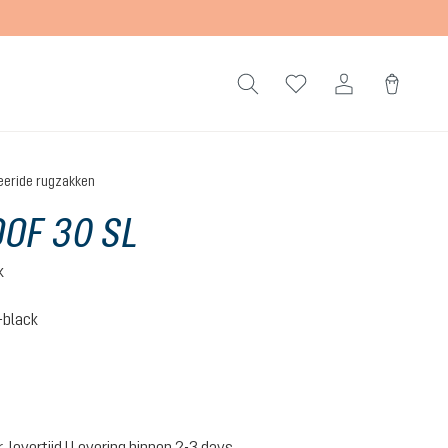
eeride rugzakken
OF 30 SL
k
-black
od-black
 levertijd | Levering binnen 2-3 days