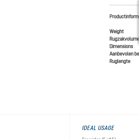
Productinform
Weight
Rugzakvolum
Dimensions
Aanbevolen be
Ruglengte
€ 1.30
Prijze
IDEAL USAGE