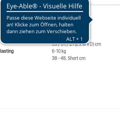
atie
2620 g
e
30 liters
53 / 31 / 21 (L x W x D) cm
lasting
6-10 kg
38 - 48, Short cm
0,00
IN HET WINKELMANDJE
n incl. BTW en