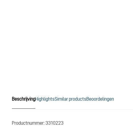
Beschrijving
Highlights
Similar products
Beoordelingen
Productnummer:
3310223