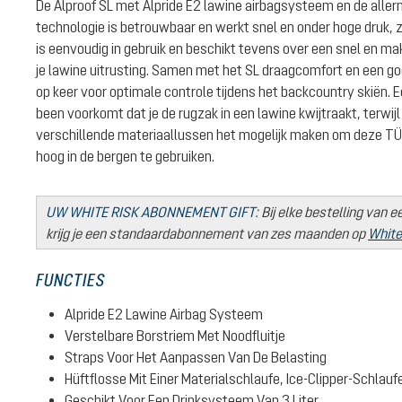
De Alproof SL met Alpride E2 lawine airbagsysteem en de all
technologie is betrouwbaar en werkt snel en onder hoge druk, ze
is eenvoudig in gebruik en beschikt tevens over een snel en mak
je lawine uitrusting. Samen met het SL draagcomfort en een go
op keer voor optimale controle tijdens het backcountry skiën. E
been voorkomt dat je de rugzak in een lawine kwijtraakt, terwij
verschillende materiaallussen het mogelijk maken om deze TÜ
hoog in de bergen te gebruiken.
UW WHITE RISK ABONNEMENT GIFT
: Bij elke bestelling van 
krijg je een standaardabonnement van zes maanden op
White
FUNCTIES
Alpride E2 Lawine Airbag Systeem
Verstelbare Borstriem Met Noodfluitje
Straps Voor Het Aanpassen Van De Belasting
Hüftflosse Mit Einer Materialschlaufe, Ice-Clipper-Schlau
Geschikt Voor Een Drinksysteem Van 3 Liter