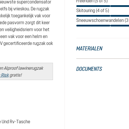
Freeriden (5 of 5)
ernieuwste supercondensator
lfs bij vrieskou. De rugzak
Skitouring (4 of 5)
kelijk toegankelijk vak voor
Sneeuwschoenwandelen (3 
ede pasvorm zorgt dit keer
en veiligheidsriem voor het
l een vak voor een helm en
V gecertificeerde rugzak ook
MATERIALEN
een Alproof lawinerugzak
DOCUMENTS
 Risk
gratis!
fe Und Rv-Tasche