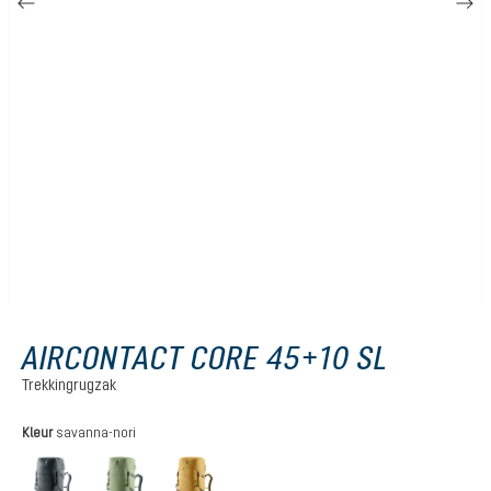
AIRCONTACT CORE 45+10 SL
Trekkingrugzak
Selecteer
Kleur
savanna-nori
graphite
grove-ivy
savanna-nori