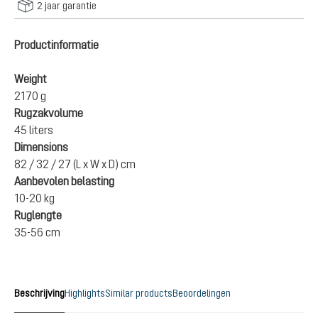
2 jaar garantie
Productinformatie
Weight
2170 g
Rugzakvolume
45 liters
Dimensions
82 / 32 / 27 (L x W x D) cm
Aanbevolen belasting
10-20 kg
Ruglengte
35-56 cm
Beschrijving
Highlights
Similar products
Beoordelingen