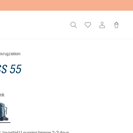
isrugzakken
S 55
ink
atlantic-ink
 levertijd | Levering binnen 2-3 days