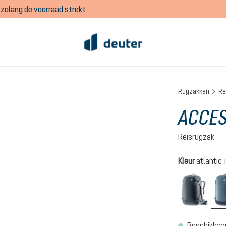
zolang de voorraad strekt
Rugzakken
Re
ACCES
Reisrugzak
Selecteer
Kleur
atlantic-
black
Beschikbaar,