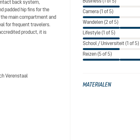
Business (1 of 5)
Contact back system,
 padded hip fins for the
Camera (1 of 5)
 on the main compartment and
Wandelen (2 of 5)
l for frequent travelers.
ccredited product, it is
Lifestyle (1 of 5)
School / Universiteit (1 of 5)
Reizen (5 of 5)
sch Verenstaal
MATERIALEN