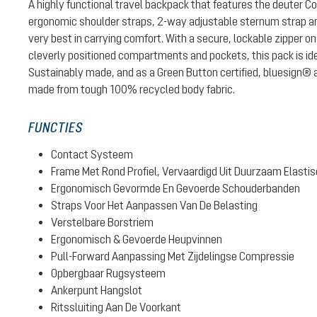
A highly functional travel backpack that features the deuter 
ergonomic shoulder straps, 2-way adjustable sternum strap and
very best in carrying comfort. With a secure, lockable zipper
cleverly positioned compartments and pockets, this pack is idea
Sustainably made, and as a Green Button certified, bluesign® a
made from tough 100% recycled body fabric.
FUNCTIES
Contact Systeem
Frame Met Rond Profiel, Vervaardigd Uit Duurzaam Elasti
Ergonomisch Gevormde En Gevoerde Schouderbanden
Straps Voor Het Aanpassen Van De Belasting
Verstelbare Borstriem
Ergonomisch & Gevoerde Heupvinnen
Pull-Forward Aanpassing Met Zijdelingse Compressie
Opbergbaar Rugsysteem
Ankerpunt Hangslot
Ritssluiting Aan De Voorkant