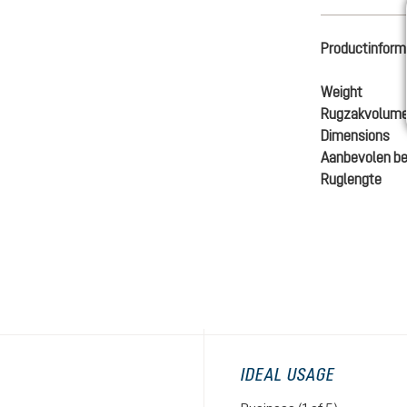
Productinform
Weight
Rugzakvolum
Dimensions
Aanbevolen be
Ruglengte
€ 180
Prijze
IDEAL USAGE