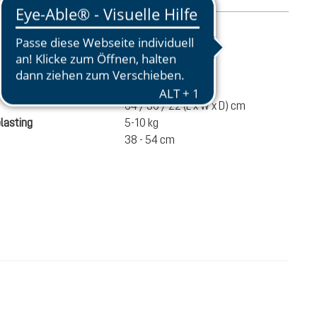
atie
1640 g
e
55 liters
64 / 36 / 22 (L x W x D) cm
lasting
5-10 kg
38 - 54 cm
,00
IN HET WINKELMANDJE
n incl. BTW en