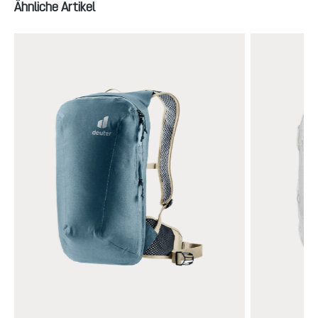
Produktgalerie überspringen
Ähnliche Artikel