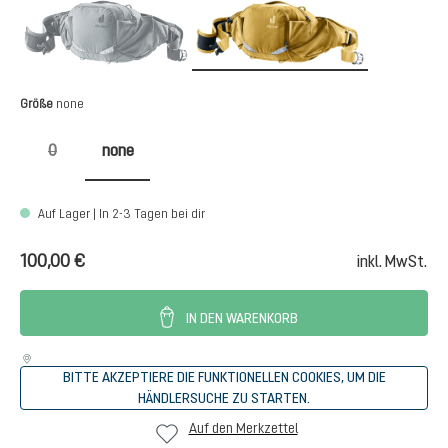
graphite
savanna-du
(Diese Option ist zurzeit nicht verfügbar.)
auswählen
Größe
none
0
none
(Diese Option ist zurzeit nicht verfügbar.)
Auf Lager | In 2-3 Tagen bei dir
100,00 €
inkl. MwSt.
IN DEN WARENKORB
BITTE AKZEPTIERE DIE FUNKTIONELLEN COOKIES, UM DIE
HÄNDLERSUCHE ZU STARTEN.
Auf den Merkzettel