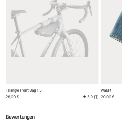
Triangle Front Bag 1.5
Wallet
(1)
26,00 €
20,00 €
5,0
Durchschnittliche Bewer
Bewertungen