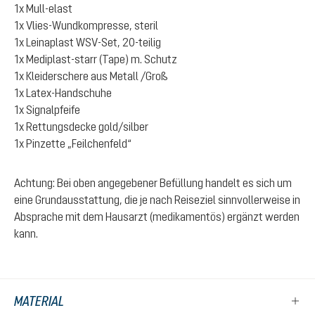
1x Mull-elast
1x Vlies-Wundkompresse, steril
1x Leinaplast WSV-Set, 20-teilig
1x Mediplast-starr (Tape) m. Schutz
1x Kleiderschere aus Metall /Groß
1x Latex-Handschuhe
1x Signalpfeife
1x Rettungsdecke gold/silber
1x Pinzette „Feilchenfeld“
Achtung: Bei oben angegebener Befüllung handelt es sich um
eine Grundausstattung, die je nach Reiseziel sinnvollerweise in
Absprache mit dem Hausarzt (medikamentös) ergänzt werden
kann.
MATERIAL