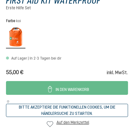
FIRST AID KIT WATERPROOF
Erste Hilfe Set
auswählen
Farbe
koi
koi
Auf Lager | In 2-3 Tagen bei dir
55,00 €
inkl. MwSt.
IN DEN WARENKORB
BITTE AKZEPTIERE DIE FUNKTIONELLEN COOKIES, UM DIE
HÄNDLERSUCHE ZU STARTEN.
Auf den Merkzettel