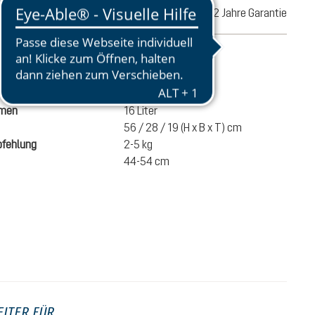
Retoure
2 Jahre Garantie
ationen
870 g
umen
16 Liter
56 / 28 / 19 (H x B x T) cm
fehlung
2-5 kg
44-54 cm
100,00 €
IN DEN WARENKORB
inkl. MwSt.
EITER FÜR