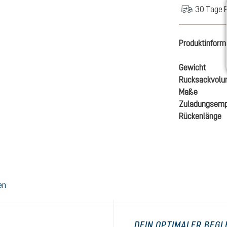
30 Tage 
Produktinform
Gewicht
Rucksackvol
Maße
Zuladungsemp
Rückenlänge
en
DEIN OPTIMALER BEGL