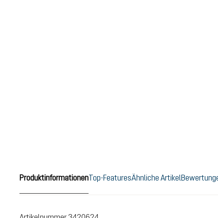
Produktinformationen
Top-Features
Ähnliche Artikel
Bewertung
Artikelnummer
3420624