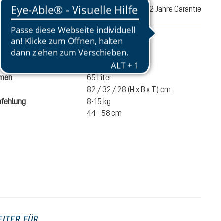
Retoure
2 Jahre Garantie
ationen
2830 g
umen
65 Liter
82 / 32 / 28 (H x B x T) cm
fehlung
8-15 kg
44 - 58 cm
295,00 €
IN DEN WARENKORB
inkl. MwSt.
EITER FÜR