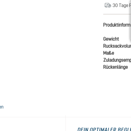
30 Tage 
Produktinform
Gewicht
Rucksackvol
Maße
Zuladungsemp
Rückenlänge
en
DEIN OPTIMALER BEGL