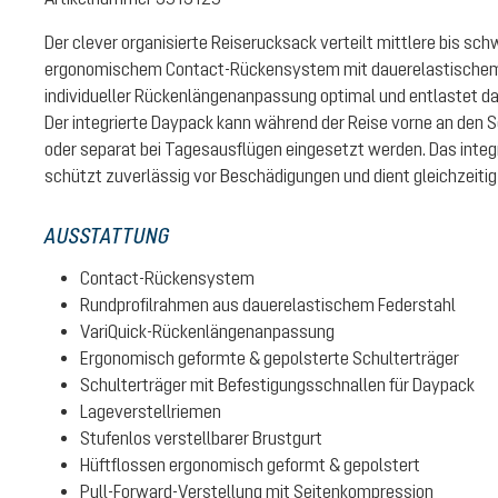
Der clever organisierte Reiserucksack verteilt mittlere bis sc
ergonomischem Contact-Rückensystem mit dauerelastischem
individueller Rückenlängenanpassung optimal und entlastet d
Der integrierte Daypack kann während der Reise vorne an den S
oder separat bei Tagesausflügen eingesetzt werden. Das integ
schützt zuverlässig vor Beschädigungen und dient gleichzeitig
AUSSTATTUNG
Contact-Rückensystem
Rundprofilrahmen aus dauerelastischem Federstahl
VariQuick-Rückenlängenanpassung
Ergonomisch geformte & gepolsterte Schulterträger
Schulterträger mit Befestigungsschnallen für Daypack
Lageverstellriemen
Stufenlos verstellbarer Brustgurt
Hüftflossen ergonomisch geformt & gepolstert
Pull-Forward-Verstellung mit Seitenkompression