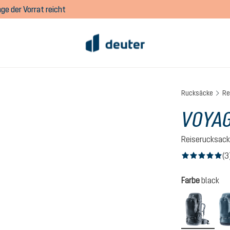
ge der Vorrat reicht
Rucksäcke
Re
VOYAG
Reiserucksack
(3
Durchschnittlich
auswähl
Farbe
black
black