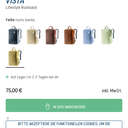
VISTA
Lifestyle Rucksack
auswählen
Farbe
roots-barley
black
desert-bone
raisin-caspia
mocha-pecan
bluejay-polar
minera
roots-barley
Auf Lager | In 2-3 Tagen bei dir
75,00 €
inkl. MwSt.
IN DEN WARENKORB
BITTE AKZEPTIERE DIE FUNKTIONELLEN COOKIES, UM DIE