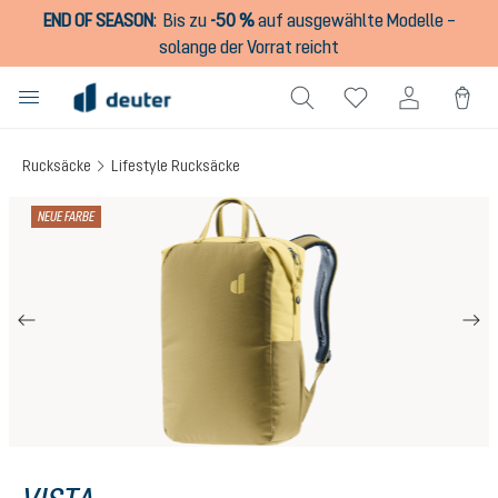
END OF SEASON
:
Bis zu
-50 %
auf ausgewählte Modelle –
alt springen
solange der Vorrat reicht
Rucksäcke
Lifestyle Rucksäcke
Bildergalerie überspringen
NEUE FARBE