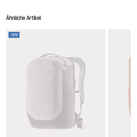
Produktgalerie überspringen
Ähnliche Artikel
-30%