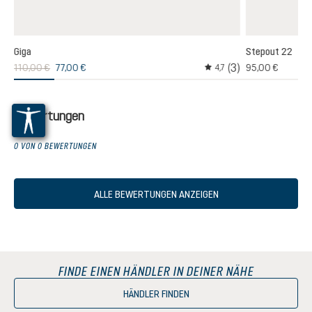
Giga
Stepout 22
(3)
110,00 €
77,00 €
95,00 €
,0
4,7
hschnittliche Bewertung von 5 von 5 Sternen
Durchschnittliche Bewer
Bewertungen
0 VON 0 BEWERTUNGEN
ALLE BEWERTUNGEN ANZEIGEN
FINDE EINEN HÄNDLER IN DEINER NÄHE
HÄNDLER FINDEN