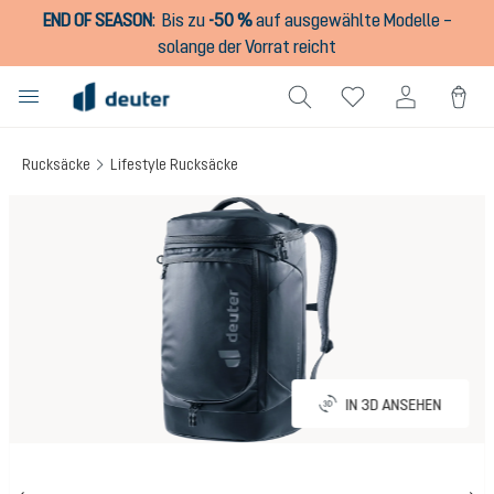
END OF SEASON
:
Bis zu
-50 %
auf ausgewählte Modelle –
alt springen
solange der Vorrat reicht
Rucksäcke
Lifestyle Rucksäcke
Bildergalerie überspringen
IN 3D ANSEHEN