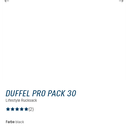
DUFFEL PRO PACK 30
Lifestyle Rucksack
(2)
Durchschnittliche Bewertung von 5 von 5 Sternen
auswählen
Farbe
black