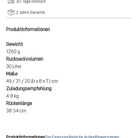
30 Tage Retoure
2 Jahre Garantie
Produktinformationen
Gewicht
1260 g
Rucksackvolumen
30 Liter
Maße
49 / 31 / 20 (H x B x T) cm
Zuladungsempfehlung
4-8 kg
Rückenlänge
38-54 cm
Produktinformationen
Top-Features
Ähnliche Artikel
Bewertungen