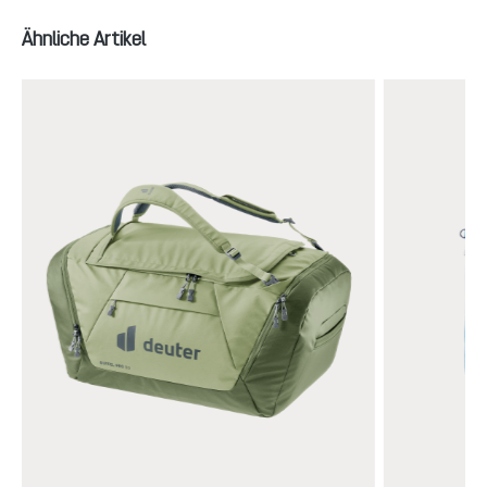
Produktgalerie überspringen
Ähnliche Artikel