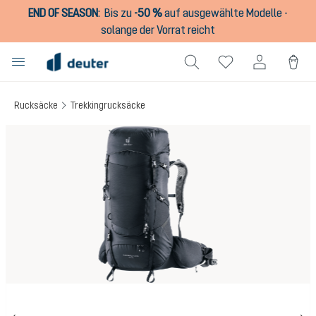
END OF SEASON
:
Bis zu
-50 %
auf ausgewählte Modelle -
alt springen
solange der Vorrat reicht
Rucksäcke
Trekkingrucksäcke
Bildergalerie überspringen