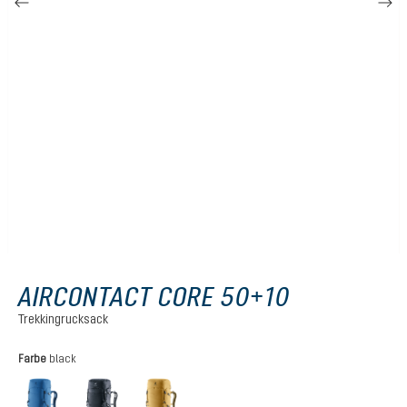
AIRCONTACT CORE 50+10
Trekkingrucksack
auswählen
Farbe
black
baltic-nightblue
black
savanna-nori