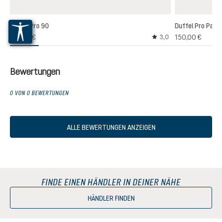
Duffel Pro 90
Duffel Pro Pack
155,00 €
150,00 €
3,0
Durchschnittliche Bew
Bewertungen
0 VON 0 BEWERTUNGEN
ALLE BEWERTUNGEN ANZEIGEN
FINDE EINEN HÄNDLER IN DEINER NÄHE
HÄNDLER FINDEN