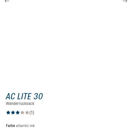
AC LITE 30
Wanderrucksack
(1)
Durchschnittliche Bewertung von 3 von 5 Sternen
auswählen
Farbe
atlantic-ink