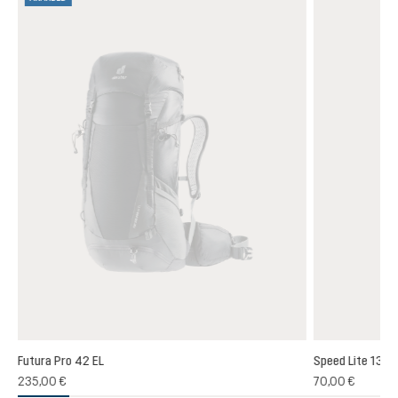
Futura Pro 42 EL
Speed Lite 13
(1)
235,00 €
70,00 €
chnittliche Bewertung von 5 von 5 Sternen