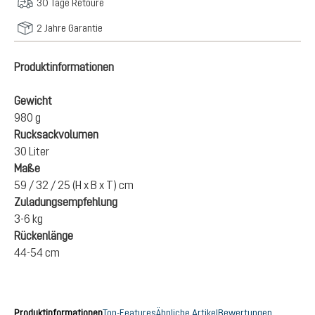
30 Tage Retoure
2 Jahre Garantie
Produktinformationen
Gewicht
980 g
Rucksackvolumen
30 Liter
Maße
59 / 32 / 25 (H x B x T) cm
Zuladungsempfehlung
3-6 kg
Rückenlänge
44-54 cm
Produktinformationen
Top-Features
Ähnliche Artikel
Bewertungen