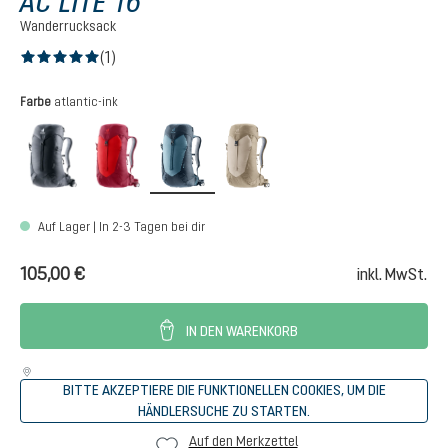
AC LITE 16
Wanderrucksack
(1)
Durchschnittliche Bewertung von 5 von 5 Sternen
auswählen
Farbe
atlantic-ink
black
cherry-masala
atlantic-ink
alu-greystone
Auf Lager | In 2-3 Tagen bei dir
105,00 €
inkl. MwSt.
IN DEN WARENKORB
BITTE AKZEPTIERE DIE FUNKTIONELLEN COOKIES, UM DIE
HÄNDLERSUCHE ZU STARTEN.
Auf den Merkzettel