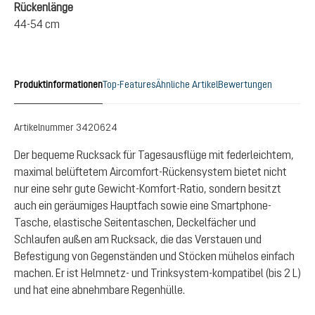
Rückenlänge
44-54 cm
Produktinformationen
Top-Features
Ähnliche Artikel
Bewertungen
Artikelnummer
3420624
Der bequeme Rucksack für Tagesausflüge mit federleichtem,
maximal belüftetem Aircomfort-Rückensystem bietet nicht
nur eine sehr gute Gewicht-Komfort-Ratio, sondern besitzt
auch ein geräumiges Hauptfach sowie eine Smartphone-
Tasche, elastische Seitentaschen, Deckelfächer und
Schlaufen außen am Rucksack, die das Verstauen und
Befestigung von Gegenständen und Stöcken mühelos einfach
machen. Er ist Helmnetz- und Trinksystem-kompatibel (bis 2 L)
und hat eine abnehmbare Regenhülle.