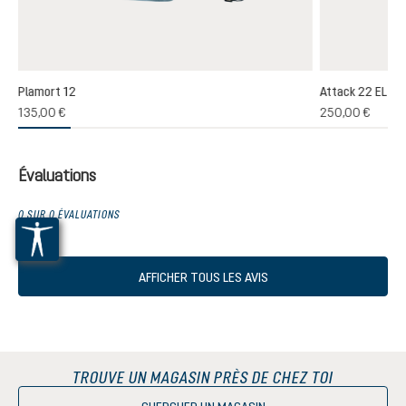
Plamort 12
Attack 22 EL
(1)
135,00 €
250,00 €
oyenne de 5 sur 5 étoiles
Évaluations
0 SUR 0 ÉVALUATIONS
AFFICHER TOUS LES AVIS
TROUVE UN MAGASIN PRÈS DE CHEZ TOI