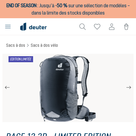
END OF SEASON
:
Jusqu’à
-50 %
sur une sélection de modèles –
tenu principal
dans la limite des stocks disponibles
Sacs à dos
Sacs à dos vélo
Ignorer la galerie d'images
EDITION LIMITÉE