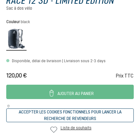
RACE 12 3D - LIMITED EDITION
Sac à dos vélo
Sélectionnez
Couleur
black
black
Disponible, délai de livraison | Livraison sous 2-3 days
120,00 €
Prix TTC
AJOUTER AU PANIER
ACCEPTER LES COOKIES FONCTIONNELS POUR LANCER LA
RECHERCHE DE REVENDEURS
Liste de souhaits