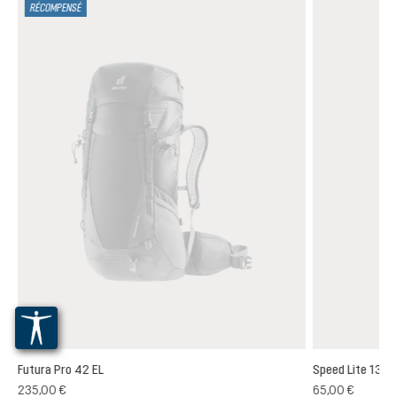
RÉCOMPENSÉ
Futura Pro 42 EL
Speed Lite 13
(1)
235,00 €
65,00 €
oyenne de 5 sur 5 étoiles