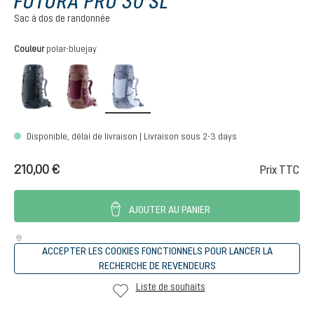
FUTURA PRO 30 SL
Sac à dos de randonnée
Sélectionnez
Couleur
polar-bluejay
black
cassis-ashrose
polar-bluejay
Disponible, délai de livraison | Livraison sous 2-3 days
210,00 €
Prix TTC
AJOUTER AU PANIER
ACCEPTER LES COOKIES FONCTIONNELS POUR LANCER LA
RECHERCHE DE REVENDEURS
Liste de souhaits