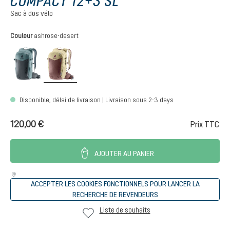
COMPACT 12+3 SL
Sac à dos vélo
Sélectionnez
Couleur
ashrose-desert
graphite-shale
ashrose-desert
Disponible, délai de livraison | Livraison sous 2-3 days
120,00 €
Prix TTC
AJOUTER AU PANIER
ACCEPTER LES COOKIES FONCTIONNELS POUR LANCER LA
RECHERCHE DE REVENDEURS
Liste de souhaits