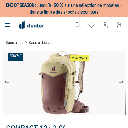
END OF SEASON
:
Jusqu’à
-50 %
sur une sélection de modèles –
tenu principal
dans la limite des stocks disponibles
Sacs à dos
Sacs à dos vélo
Ignorer la galerie d'images
NOUVEAU
WOMEN'S FIT