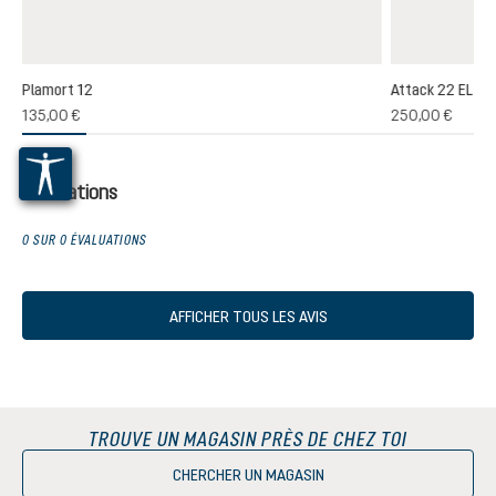
Plamort 12
Attack 22 EL
(1)
135,00 €
250,00 €
oyenne de 5 sur 5 étoiles
Évaluations
0 SUR 0 ÉVALUATIONS
AFFICHER TOUS LES AVIS
TROUVE UN MAGASIN PRÈS DE CHEZ TOI
CHERCHER UN MAGASIN