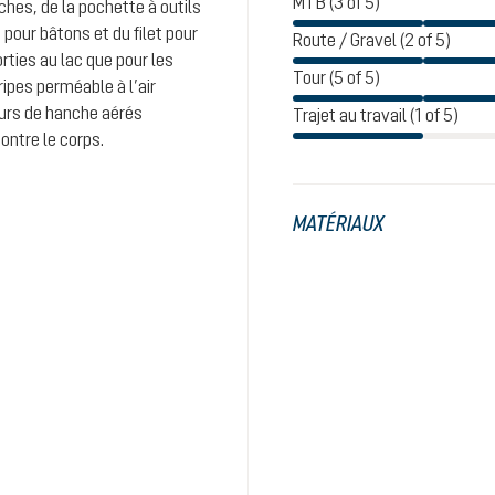
MTB (3 of 5)
ches, de la pochette à outils
on pour bâtons et du filet pour
Route / Gravel (2 of 5)
rties au lac que pour les
Tour (5 of 5)
ipes perméable à l’air
teurs de hanche aérés
Trajet au travail (1 of 5)
ontre le corps.
MATÉRIAUX