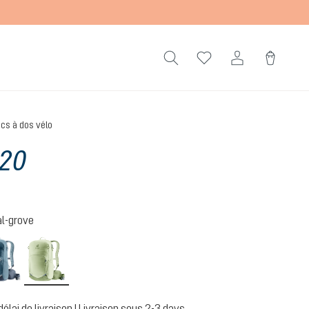
cs à dos vélo
 20
l-grove
atlantic-ink
mineral-grove
délai de livraison | Livraison sous 2-3 days