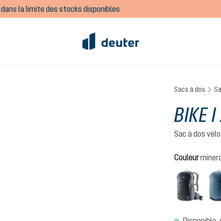
dans la limite des stocks disponibles
Sacs à dos
Sa
BIKE I
Sac à dos vélo
Sélectionnez
Couleur
minera
black
Disponible, 