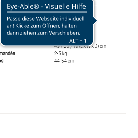
roduit
720 g
 à dos
20 liters
49 / 25 / 19 (L x W x D) cm
mmandée
2-5 kg
os
44-54 cm
110,00 €
AJOUTER AU PANIER
Prix TTC