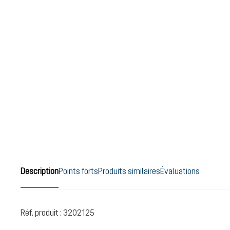
Description
Points forts
Produits similaires
Évaluations
Réf. produit :
3202125