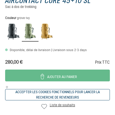
AIRCONTACT CORE 45+10 SL
Sac à dos de trekking
Sélectionnez
Couleur
grove-ivy
graphite
grove-ivy
savanna-nori
Disponible, délai de livraison | Livraison sous 2-3 days
280,00 €
Prix TTC
AJOUTER AU PANIER
ACCEPTER LES COOKIES FONCTIONNELS POUR LANCER LA
RECHERCHE DE REVENDEURS
Liste de souhaits