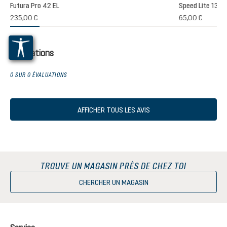
Futura Pro 42 EL
Speed Lite 13
(1)
235,00 €
65,00 €
oyenne de 5 sur 5 étoiles
Évaluations
0 SUR 0 ÉVALUATIONS
AFFICHER TOUS LES AVIS
TROUVE UN MAGASIN PRÈS DE CHEZ TOI
CHERCHER UN MAGASIN