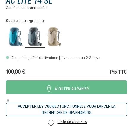
AC LITE 14 SL
Sac à dos de randonnée
Sélectionnez
Couleur
shale-graphite
lagoon-atlantic
shale-graphite
alu-greystone
Disponible, délai de livraison | Livraison sous 2-3 days
100,00 €
Prix TTC
AJOUTER AU PANIER
ACCEPTER LES COOKIES FONCTIONNELS POUR LANCER LA
RECHERCHE DE REVENDEURS
Liste de souhaits