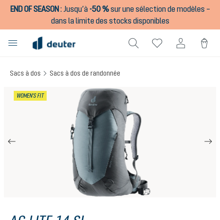
END OF SEASON
:
Jusqu’à
-50 %
sur une sélection de modèles –
tenu principal
dans la limite des stocks disponibles
Sacs à dos
Sacs à dos de randonnée
Ignorer la galerie d'images
WOMEN'S FIT