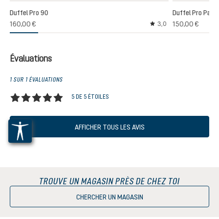
Duffel Pro 90
Duffel Pro Pack
160,00 €
150,00 €
3,0
Note moyenne de 3 sur
Évaluations
1 SUR 1 ÉVALUATIONS
5 DE 5 ÉTOILES
Note moyenne de 5 sur 5 étoiles
AFFICHER TOUS LES AVIS
TROUVE UN MAGASIN PRÈS DE CHEZ TOI
CHERCHER UN MAGASIN