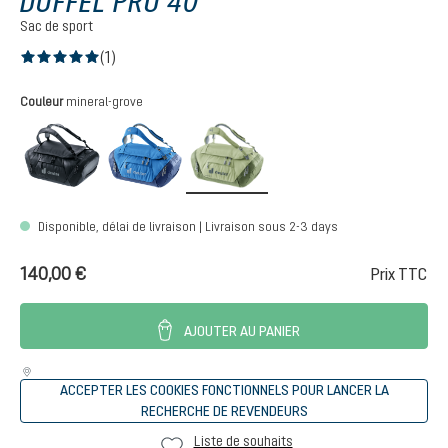
DUFFEL PRO 40
Sac de sport
(1)
Note moyenne de 5 sur 5 étoiles
Sélectionnez
Couleur
mineral-grove
black
neptune-nightblue
mineral-grove
Disponible, délai de livraison | Livraison sous 2-3 days
140,00 €
Prix TTC
AJOUTER AU PANIER
ACCEPTER LES COOKIES FONCTIONNELS POUR LANCER LA
RECHERCHE DE REVENDEURS
Liste de souhaits