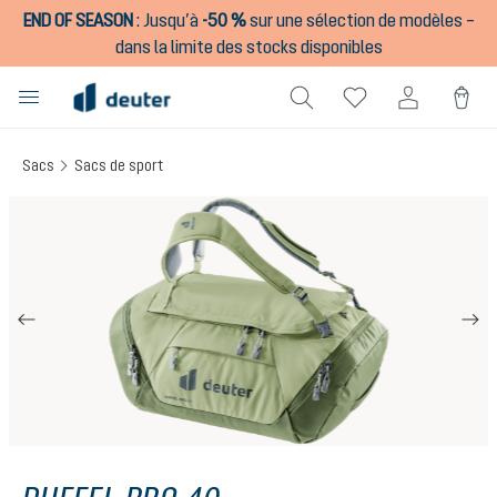
END OF SEASON
:
Jusqu’à
-50 %
sur une sélection de modèles –
tenu principal
dans la limite des stocks disponibles
Sacs
Sacs de sport
Ignorer la galerie d'images