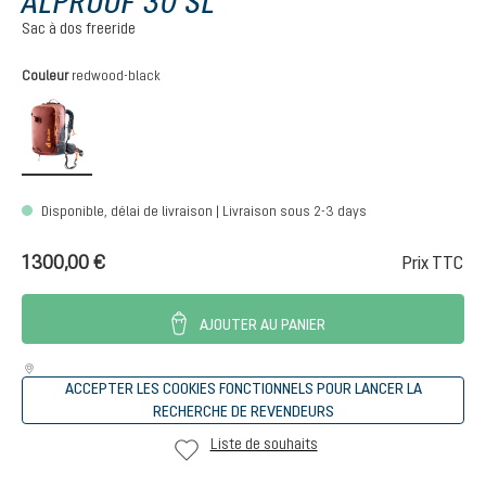
ALPROOF 30 SL
Sac à dos freeride
Sélectionnez
Couleur
redwood-black
redwood-black
Disponible, délai de livraison | Livraison sous 2-3 days
1 300,00 €
Prix TTC
AJOUTER AU PANIER
ACCEPTER LES COOKIES FONCTIONNELS POUR LANCER LA
RECHERCHE DE REVENDEURS
Liste de souhaits