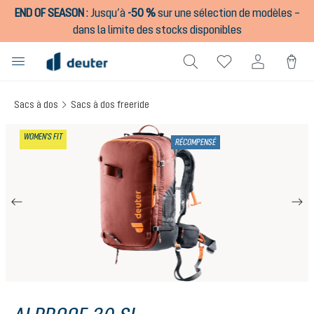
END OF SEASON
:
Jusqu’à
-50 %
sur une sélection de modèles –
tenu principal
dans la limite des stocks disponibles
Sacs à dos
Sacs à dos freeride
Ignorer la galerie d'images
WOMEN'S FIT
RÉCOMPENSÉ