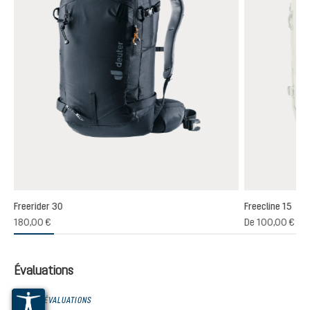
Freerider 30
Freecline 15
(1)
180,00 €
De
100,00 €
oyenne de 4 sur 5 étoiles
Évaluations
0 SUR 0 ÉVALUATIONS