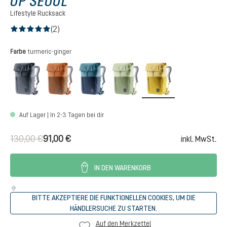
UP SEOUL
Lifestyle Rucksack
(2)
Durchschnittliche Bewertung von 5 von 5 Sternen
auswählen
Farbe
turmeric-ginger
black
mocha-pecan
ink-atlantic
grove-mineral
turmeric-ginger
Auf Lager | In 2-3 Tagen bei dir
130,00 €
91,00 €
inkl. MwSt.
IN DEN WARENKORB
BITTE AKZEPTIERE DIE FUNKTIONELLEN COOKIES, UM DIE
HÄNDLERSUCHE ZU STARTEN.
Auf den Merkzettel