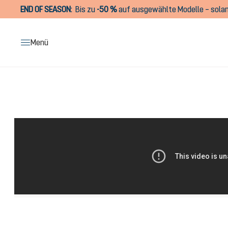
END OF SEASON
:
Bis zu
-50 %
auf ausgewählte Modelle – solan
springen
Zur Hauptnavigation springen
Menü
Bildergalerie überspringen