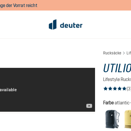
ge der Vorrat reicht
Rucksäcke
Li
UTILI
Lifestyle Ruc
(3
Durchschnittlich
auswähl
Farbe
atlantic-
black