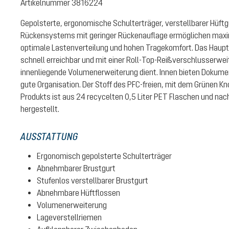
Artikelnummer
3816224
Gepolsterte, ergonomische Schulterträger, verstellbarer Hüftgu
Rückensystems mit geringer Rückenauflage ermöglichen maxim
optimale Lastenverteilung und hohen Tragekomfort. Das Haupt
schnell erreichbar und mit einer Roll-Top-Reißverschlusserweit
innenliegende Volumenerweiterung dient. Innen bieten Dokume
gute Organisation. Der Stoff des PFC-freien, mit dem Grünen Kn
Produkts ist aus 24 recycelten 0,5 Liter PET Flaschen und na
hergestellt.
AUSSTATTUNG
Ergonomisch gepolsterte Schulterträger
Abnehmbarer Brustgurt
Stufenlos verstellbarer Brustgurt
Abnehmbare Hüftflossen
Volumenerweiterung
Lageverstellriemen