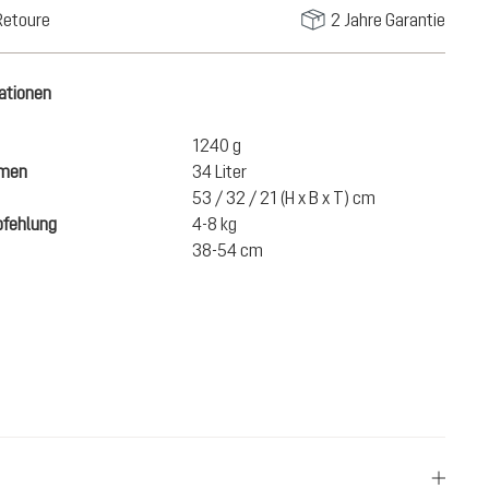
Retoure
2 Jahre Garantie
ationen
1240 g
umen
34 Liter
53 / 32 / 21 (H x B x T) cm
fehlung
4-8 kg
38-54 cm
190,00 €
IN DEN WARENKORB
inkl. MwSt.