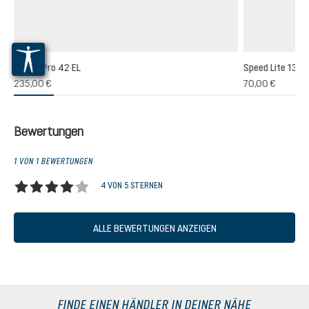
Futura Pro 42 EL
Speed Lite 13
(1)
235,00 €
70,00 €
chnittliche Bewertung von 5 von 5 Sternen
Bewertungen
1 VON 1 BEWERTUNGEN
4 VON 5 STERNEN
Durchschnittliche Bewertung von 4 von 5 Sternen
ALLE BEWERTUNGEN ANZEIGEN
FINDE EINEN HÄNDLER IN DEINER NÄHE