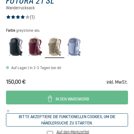
FUTURA 21 SL
Wanderrucksack
(1)
Durchschnittliche Bewertung von 4 von 5 Sternen
auswählen
Farbe
greystone-alu
black
cassis-ashrose
greystone-alu
polar-bluejay
Auf Lager | In 2-3 Tagen bei dir
150,00 €
inkl. MwSt.
IN DEN WARENKORB
BITTE AKZEPTIERE DIE FUNKTIONELLEN COOKIES, UM DIE
HÄNDLERSUCHE ZU STARTEN.
Auf den Merkzettel