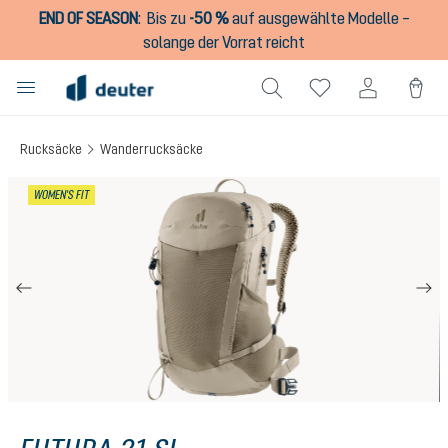
END OF SEASON
:
Bis zu
-50 %
auf ausgewählte Modelle –
alt springen
solange der Vorrat reicht
Rucksäcke
Wanderrucksäcke
Bildergalerie überspringen
WOMEN'S FIT