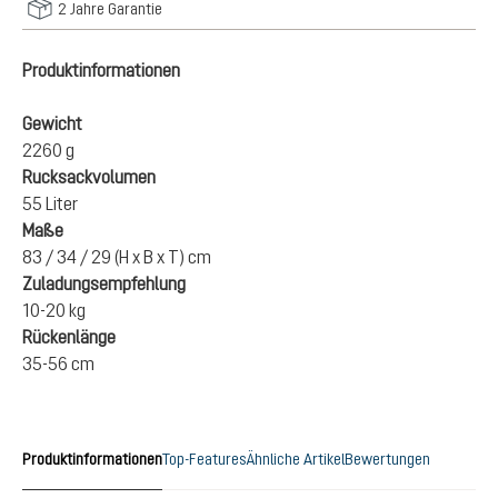
2 Jahre Garantie
Produktinformationen
Gewicht
2260 g
Rucksackvolumen
55 Liter
Maße
83 / 34 / 29 (H x B x T) cm
Zuladungsempfehlung
10-20 kg
Rückenlänge
35-56 cm
Produktinformationen
Top-Features
Ähnliche Artikel
Bewertungen