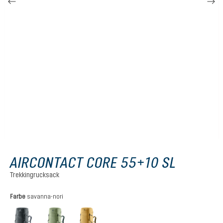
AIRCONTACT CORE 55+10 SL
Trekkingrucksack
auswählen
Farbe
savanna-nori
graphite
grove-ivy
savanna-nori