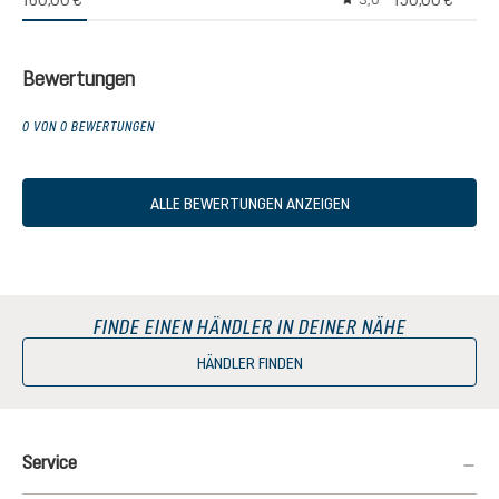
160,00 €
150,00 €
3,0
Durchschnittliche Bew
Bewertungen
0 VON 0 BEWERTUNGEN
ALLE BEWERTUNGEN ANZEIGEN
FINDE EINEN HÄNDLER IN DEINER NÄHE
HÄNDLER FINDEN
Service