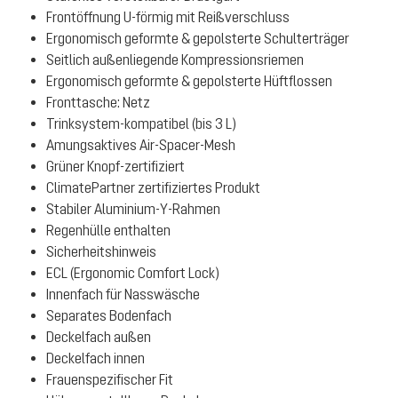
Frontöffnung U-förmig mit Reißverschluss
Ergonomisch geformte & gepolsterte Schulterträger
Seitlich außenliegende Kompressionsriemen
Ergonomisch geformte & gepolsterte Hüftflossen
Fronttasche: Netz
Trinksystem-kompatibel (bis 3 L)
Amungsaktives Air-Spacer-Mesh
Grüner Knopf-zertifiziert
ClimatePartner zertifiziertes Produkt
Stabiler Aluminium-Y-Rahmen
Regenhülle enthalten
Sicherheitshinweis
ECL (Ergonomic Comfort Lock)
Innenfach für Nasswäsche
Separates Bodenfach
Deckelfach außen
Deckelfach innen
Frauenspezifischer Fit