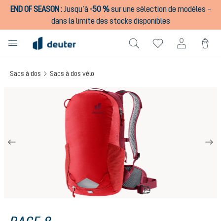
END OF SEASON
:
Jusqu’à
-50 %
sur une sélection de modèles –
tenu principal
dans la limite des stocks disponibles
Sacs à dos
Sacs à dos vélo
Ignorer la galerie d'images