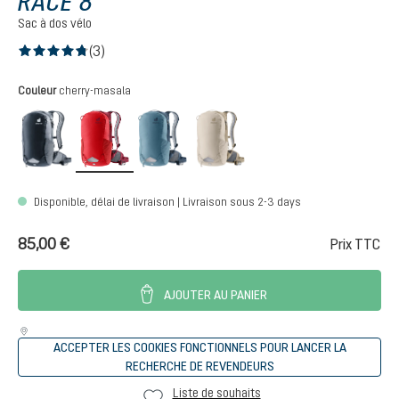
RACE 8
Sac à dos vélo
(3)
Note moyenne de 4.6 sur 5 étoiles
Sélectionnez
Couleur
cherry-masala
black
cherry-masala
atlantic-ink
alu-greystone
Disponible, délai de livraison | Livraison sous 2-3 days
85,00 €
Prix TTC
AJOUTER AU PANIER
ACCEPTER LES COOKIES FONCTIONNELS POUR LANCER LA
RECHERCHE DE REVENDEURS
Liste de souhaits