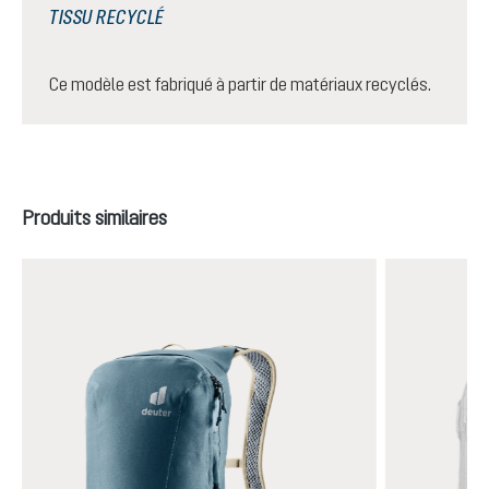
TISSU RECYCLÉ
Ce modèle est fabriqué à partir de matériaux recyclés.
Ignorer la galerie de produits
Produits similaires