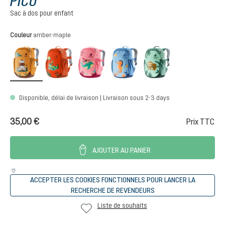
PICO
Sac à dos pour enfant
Sélectionnez
Couleur
amber-maple
amber-maple
flame-brick
blossom-dahlia
aqua-wave
spearmint-seag
Disponible, délai de livraison | Livraison sous 2-3 days
35,00 €
Prix TTC
AJOUTER AU PANIER
ACCEPTER LES COOKIES FONCTIONNELS POUR LANCER LA
RECHERCHE DE REVENDEURS
Liste de souhaits