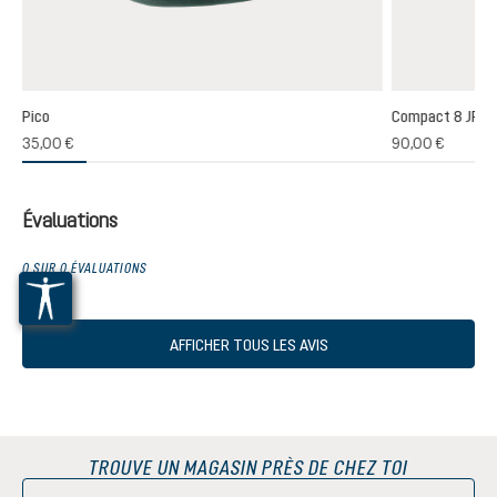
Pico
Compact 8 JR
(1)
35,00 €
90,00 €
oyenne de 5 sur 5 étoiles
Évaluations
0 SUR 0 ÉVALUATIONS
AFFICHER TOUS LES AVIS
TROUVE UN MAGASIN PRÈS DE CHEZ TOI