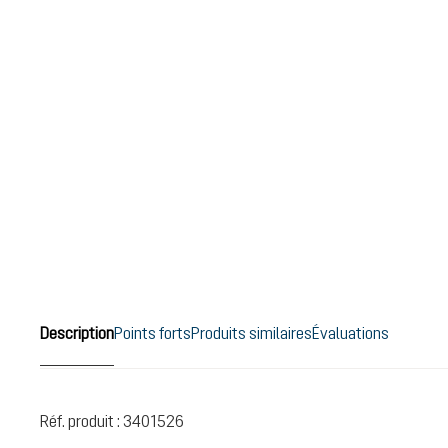
Description
Points forts
Produits similaires
Évaluations
Réf. produit :
3401526