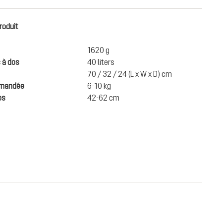
roduit
1620 g
 à dos
40 liters
70 / 32 / 24 (L x W x D) cm
mmandée
6-10 kg
os
42-62 cm
230,00 €
AJOUTER AU PANIER
Prix TTC