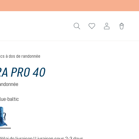
cs à dos de randonnée
A PRO 40
randonnée
lue-baltic
nightblue-baltic
délai de livraison | Livraison sous 2-3 days