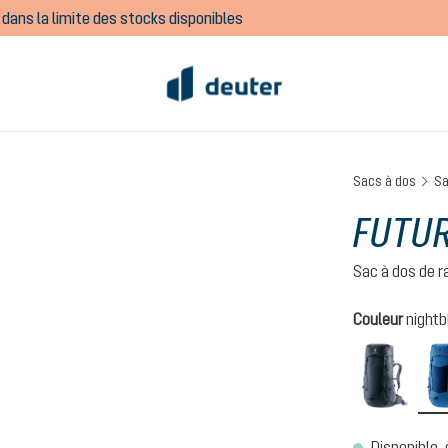
dans la limite des stocks disponibles
Sacs à dos
Sa
FUTUR
Sac à dos de 
Sélectionnez
Couleur
nightb
black
Disponible, 