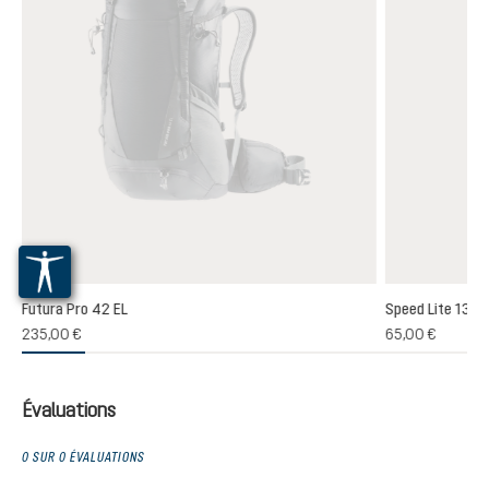
Futura Pro 42 EL
Speed Lite 13
(1)
235,00 €
65,00 €
oyenne de 5 sur 5 étoiles
Évaluations
0 SUR 0 ÉVALUATIONS