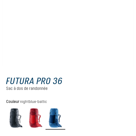
FUTURA PRO 36
Sac à dos de randonnée
Sélectionnez
Couleur
nightblue-baltic
black
cherry-masala
nightblue-baltic