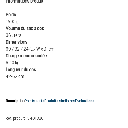
Informations produit
Poids
1590 g
Volume du sac à dos
36 liters
Dimensions
69 / 32 / 24 (L x W x D) cm
Charge recommandée
6-10 kg
Longueur du dos
42-62 cm
Description
Points forts
Produits similaires
Évaluations
Réf. produit :
3401326