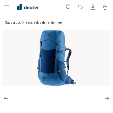
tenu principal
Sacs à dos
Sacs à dos de randonnée
Ignorer la galerie d'images