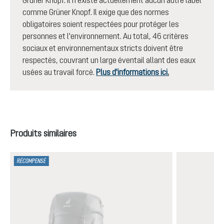
Grüner Knopf. Il n'existe actuellement aucun autre label
comme Grüner Knopf. Il exige que des normes
obligatoires soient respectées pour protéger les
personnes et l'environnement. Au total, 46 critères
sociaux et environnementaux stricts doivent être
respectés, couvrant un large éventail allant des eaux
usées au travail forcé.
Plus d'informations ici
.
Ignorer la galerie de produits
Produits similaires
RÉCOMPENSÉ