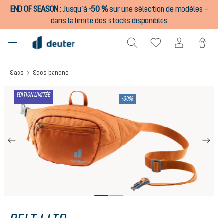
END OF SEASON
:
Jusqu’à
-50 %
sur une sélection de modèles –
tenu principal
dans la limite des stocks disponibles
Sacs
Sacs banane
Ignorer la galerie d'images
EDITION LIMITÉE
-30%