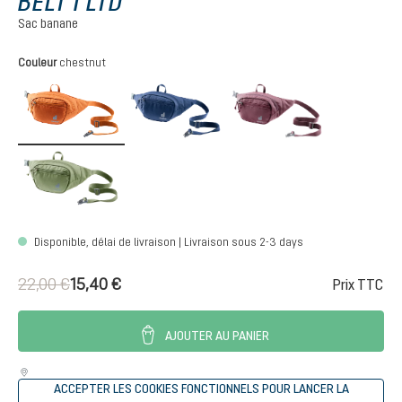
BELT I LTD
Sac banane
Sélectionnez
Couleur
chestnut
chestnut
nightblue
maron
grove
Disponible, délai de livraison | Livraison sous 2-3 days
22,00 €
15,40 €
Prix TTC
AJOUTER AU PANIER
ACCEPTER LES COOKIES FONCTIONNELS POUR LANCER LA