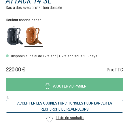
ATTACK 14 SL
Sac à dos avec protection dorsale
Sélectionnez
Couleur
mocha-pecan
black
mocha-pecan
Disponible, délai de livraison | Livraison sous 2-3 days
220,00 €
Prix TTC
AJOUTER AU PANIER
ACCEPTER LES COOKIES FONCTIONNELS POUR LANCER LA
RECHERCHE DE REVENDEURS
Liste de souhaits