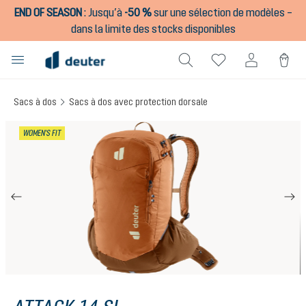
END OF SEASON
:
Jusqu’à
-50 %
sur une sélection de modèles –
tenu principal
dans la limite des stocks disponibles
Sacs à dos
Sacs à dos avec protection dorsale
Ignorer la galerie d'images
WOMEN'S FIT