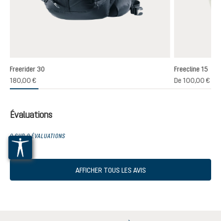
Freerider 30
Freecline 15
(1)
180,00 €
De
100,00 €
oyenne de 4 sur 5 étoiles
Évaluations
0 SUR 0 ÉVALUATIONS
AFFICHER TOUS LES AVIS