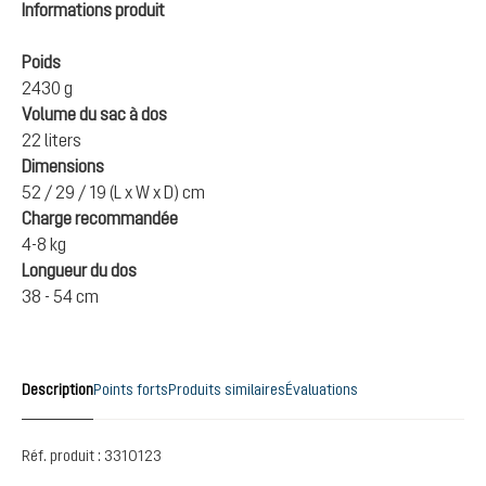
Informations produit
Poids
2430 g
Volume du sac à dos
22 liters
Dimensions
52 / 29 / 19 (L x W x D) cm
Charge recommandée
4-8 kg
Longueur du dos
38 - 54 cm
Description
Points forts
Produits similaires
Évaluations
Réf. produit :
3310123