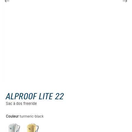
ALPROOF LITE 22
Sac à dos freeride
Sélectionnez
Couleur
turmeric-black
tin-black
turmeric-black
(Cette option n'est pas disponible pour le moment.)
(Cette option n'est pas disponible pour le moment.)