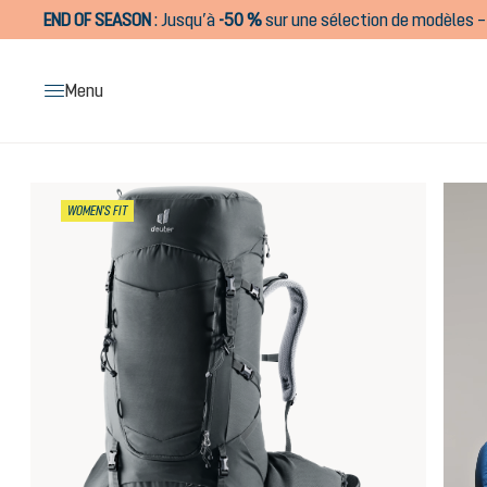
END OF SEASON
:
Jusqu’à
-50 %
sur une sélection de modèles – 
recherche
Passer à la navigation principale
Menu
Ignorer la galerie d'images
WOMEN'S FIT