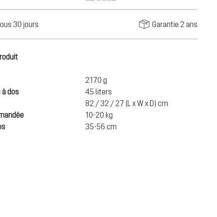
ous 30 jours
Garantie 2 ans
roduit
2170 g
 à dos
45 liters
82 / 32 / 27 (L x W x D) cm
mmandée
10-20 kg
os
35-56 cm
280,00 €
AJOUTER AU PANIER
Prix TTC