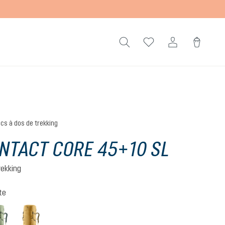
cs à dos de trekking
NTACT CORE 45+10 SL
rekking
te
ite
grove-ivy
savanna-nori