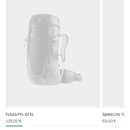
Futura Pro 42 EL
Speed Lite 13
(1)
235,00 €
65,00 €
oyenne de 5 sur 5 étoiles