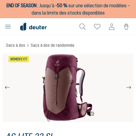
END OF SEASON
:
Jusqu’à
-50 %
sur une sélection de modèles –
tenu principal
dans la limite des stocks disponibles
Sacs à dos
Sacs à dos de randonnée
Ignorer la galerie d'images
WOMEN'S FIT