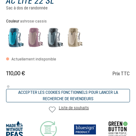
AC LITE 22 SL
Sac à dos de randonnée
Sélectionnez
Couleur
ashrose-cassis
lagoon-atlantic
ashrose-cassis
shale-graphite
alu-greystone
(Cette option n'est pas disponible pour le moment.)
Actuellement indisponible
110,00 €
Prix TTC
ACCEPTER LES COOKIES FONCTIONNELS POUR LANCER LA
RECHERCHE DE REVENDEURS
Liste de souhaits