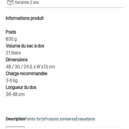
Garantie 2 ans
Informations produit
Poids
830 g
Volume du sac à dos
21 liters
Dimensions
48 / 30 / 24 (L x W x D) cm
Charge recommandée
3-6 kg
Longueur du dos
38-48 cm
Description
Points forts
Produits similaires
Évaluations