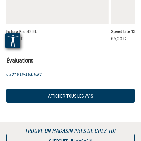
Futura Pro 42 EL
Speed Lite 13
(1)
235,00 €
65,00 €
oyenne de 5 sur 5 étoiles
Évaluations
0 SUR 0 ÉVALUATIONS
AFFICHER TOUS LES AVIS
TROUVE UN MAGASIN PRÈS DE CHEZ TOI