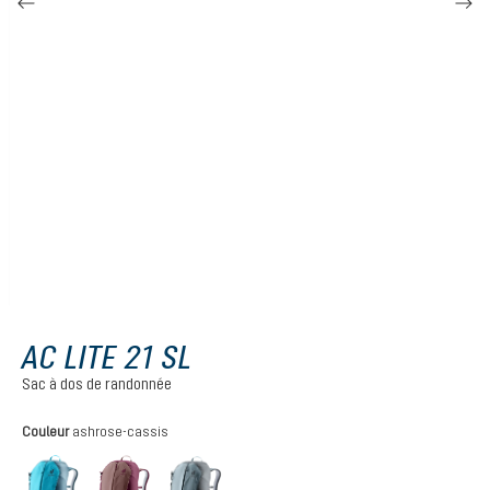
AC LITE 21 SL
Sac à dos de randonnée
Sélectionnez
Couleur
ashrose-cassis
lagoon-atlantic
ashrose-cassis
shale-graphite