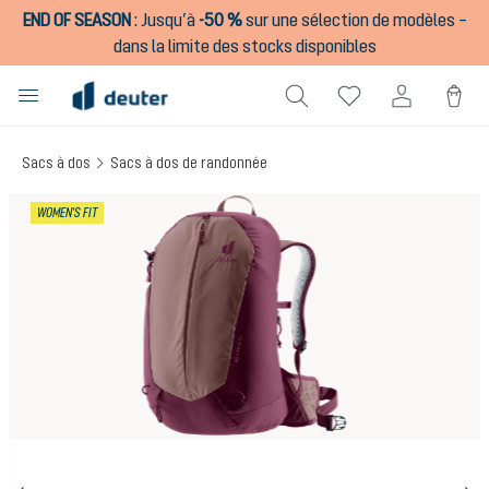
END OF SEASON
:
Jusqu’à
-50 %
sur une sélection de modèles –
tenu principal
dans la limite des stocks disponibles
Sacs à dos
Sacs à dos de randonnée
Ignorer la galerie d'images
WOMEN'S FIT