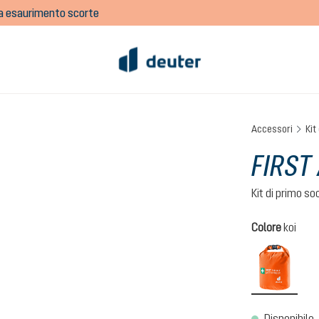
o a esaurimento scorte
Accessori
Kit
FIRST
Kit di primo s
Seleziona
Colore
koi
koi
Disponibile,