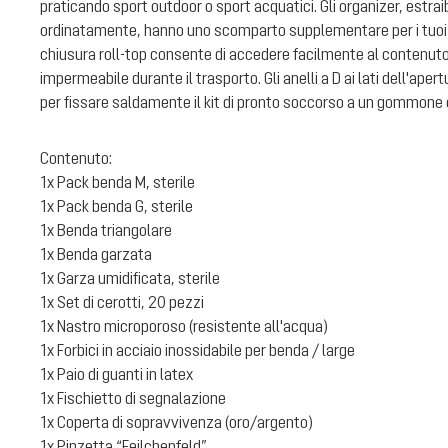
praticando sport outdoor o sport acquatici. Gli organizer, estraibi
ordinatamente, hanno uno scomparto supplementare per i tuoi 
chiusura roll-top consente di accedere facilmente al contenu
impermeabile durante il trasporto. Gli anelli a D ai lati dell'ape
per fissare saldamente il kit di pronto soccorso a un gommone o 
Contenuto:
1x Pack benda M, sterile
1x Pack benda G, sterile
1x Benda triangolare
1x Benda garzata
1x Garza umidificata, sterile
1x Set di cerotti, 20 pezzi
1x Nastro microporoso (resistente all'acqua)
1x Forbici in acciaio inossidabile per benda / large
1x Paio di guanti in latex
1x Fischietto di segnalazione
1x Coperta di sopravvivenza (oro/argento)
1x Pinzetta “Feilchenfeld”