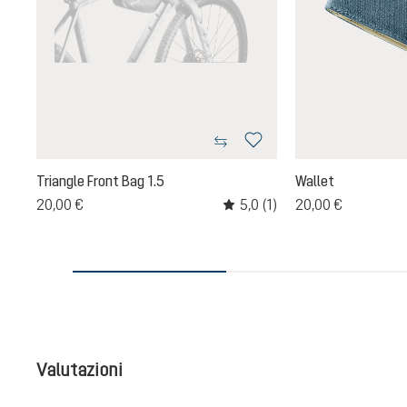
Triangle Front Bag 1.5
Wallet
5,0
(1)
20,00 €
20,00 €
Valutazione media di 5 su 5 ste
Valutazioni