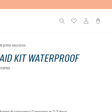
 di primo soccorso
 AID KIT WATERPROOF
occorso
 tempi di consegna | Consegna in 2-3 days