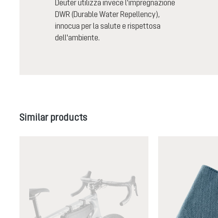
Deuter utilizza invece l'impregnazione
DWR (Durable Water Repellency),
innocua per la salute e rispettosa
dell'ambiente.
Salta la galleria dei prodotti
Similar products