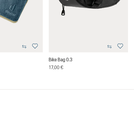
Bike Bag 0.3
17,00 €
lle