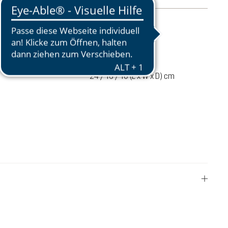
ul prodotto
300 g
zaino
1 liters
24 / 16 / 10 (L x W x D) cm
61,00 €
NEL CARRELLO
Prezzi incl. IVA