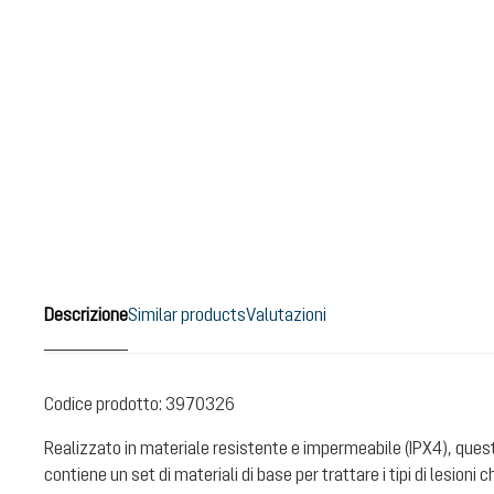
Descrizione
Similar products
Valutazioni
Codice prodotto:
3970326
Realizzato in materiale resistente e impermeabile (IPX4), quest
contiene un set di materiali di base per trattare i tipi di lesioni