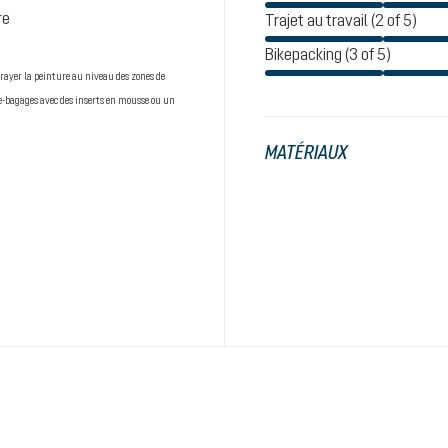
re
Trajet au travail (2 of 5)
Bikepacking (3 of 5)
 rayer la peinture au niveau des zones de
rte-bagages avec des inserts en mousse ou un
MATÉRIAUX