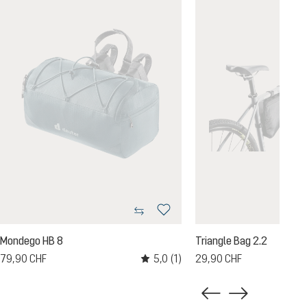
Mondego HB 8
Triangle Bag 2.2
5,0
(1)
79,90 CHF
29,90 CHF
Note moyenne de 5 sur 5 étoiles