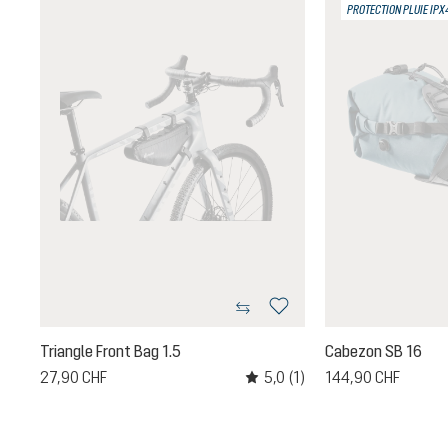
PROTECTION PLUIE IPX
Triangle Front Bag 1.5
Cabezon SB 16
(1)
5,0
(1)
27,90 CHF
144,90 CHF
oyenne de 3 sur 5 étoiles
Note moyenne de 5 sur 5 étoile