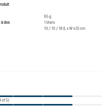
roduit
65 g
 à dos
1 liters
10 / 10 / 18 (L x W x D) cm
22,90 CHF
AJOUTER AU PANIER
Prix TTC
4 of 5)