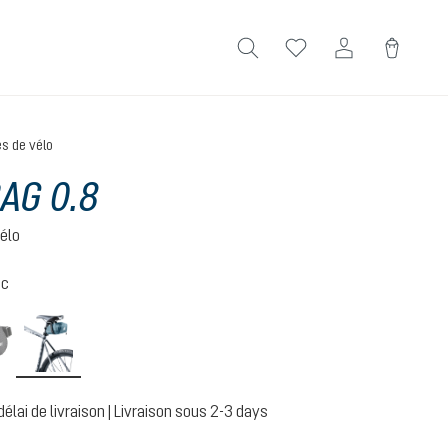
s de vélo
BAG 0.8
élo
ic
black
atlantic
(Cette option n'est pas disponible pour le moment.)
délai de livraison | Livraison sous 2-3 days