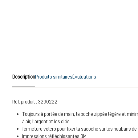
Description
Produits similaires
Évaluations
Réf. produit :
3290222
Toujours à portée de main, la poche zippée légère et mini
à air, l'argent et les clés.
fermeture velcro pour fixer la sacoche sur les haubans de 
impressions réfléchissantes 3M