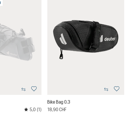
4
Bike Bag 0.3
5,0
(1)
18,90 CHF
s
Note moyenne de 5 sur 5 étoiles