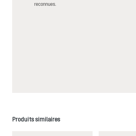
reconnues.
Ignorer la galerie de produits
Produits similaires