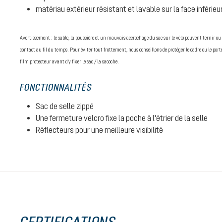
matériau extérieur résistant et lavable sur la face inférieu
Avertissement : le sable, la poussière et un mauvais accrochage du sac sur le vélo peuvent ternir ou
contact au fil du temps. Pour éviter tout frottement, nous conseillons de protéger le cadre ou le po
film protecteur avant d'y fixer le sac / la sacoche.
FONCTIONNALITÉS
Sac de selle zippé
Une fermeture velcro fixe la poche à l'étrier de la selle
Réflecteurs pour une meilleure visibilité
CERTIFICATIONS