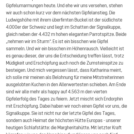
Gipfelumarmungen heute. Und ehe wir uns versehen, stehen
wir auch schon kurz vor dem nächsten Gipfelanstieg. Die
Ludwigshöhe mit ihrem überfirnten Buckel ist der südlichste
4.000er der Schweiz und liegt im Schatten der Signalkuppe,
gleich neben der 4.432 m hohen eleganten Parrotspitze. Beide
„nehmen wir im Sturm“. Es ist ein bisschen wie Gipfel
sammeln. Und wir ein bisschen im Höhenrausch. Vielleicht ist
es genau dieser, der uns die Entscheidung treffen lässt, trotz
Müdigkeit und Erschöpfung auch noch die Zumsteinspitze zu
besteigen. Und mich vergessen lässt, dass Katharina meint,
ich solle mir meinen als Belohnung für meine Mitstreiterinnen
ausgelobten Kuchen in den Allerwertesten schieben. Am Ende
sind wir alle mehr als happy auf 4.563 m den vierten
Gipfelerfolg des Tages zu feiern. Jetzt mischt sich Endorphin
mit Erschöpfung. Dabei haben wir noch einen Gipfel vor uns, die
Signalkuppe. Sie ist nicht nur der letzte Gipfel des Tages,
sondern auch Heimat der höchsten Hütte Europas - unserer
heutigen Schlafstätte: die Margheritahütte. Mit letzter Kraft