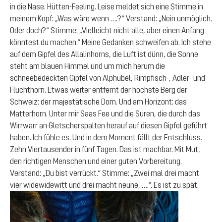
in die Nase. Hütten-Feeling. Leise meldet sich eine Stimme in
meinem Kopf: „Was wäre wenn ….?“ Verstand: „Nein unmöglich.
Oder doch?“ Stimme: „Vielleicht nicht alle, aber einen Anfang
könntest du machen.“ Meine Gedanken schweifen ab. Ich stehe
auf dem Gipfel des Allalinhorns, die Luft ist dünn, die Sonne
steht am blauen Himmel und um mich herum die
schneebedeckten Gipfel von Alphubel, Rimpfisch-, Adler- und
Fluchthorn. Etwas weiter entfernt der höchste Berg der
Schweiz: der majestätische Dom. Und am Horizont: das
Matterhorn. Unter mir Saas Fee und die Suren, die durch das
Wirrwarr an Gletscherspalten herauf auf diesen Gipfel geführt
haben. Ich fühle es. Und in dem Moment fällt der Entschluss.
Zehn Viertausender in fünf Tagen. Das ist machbar. Mit Mut,
den richtigen Menschen und einer guten Vorbereitung.
Verstand: „Du bist verrückt.“ Stimme: „Zwei mal drei macht
vier widewidewitt und drei macht neune, ….“. Es ist zu spät.