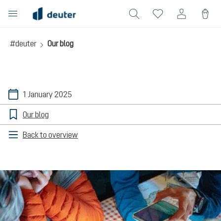
in content
#deuter
Our blog
1 January 2025
Our blog
Back to overview