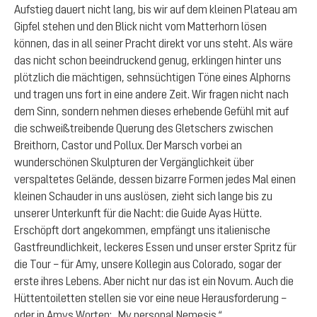
Aufstieg dauert nicht lang, bis wir auf dem kleinen Plateau am
Gipfel stehen und den Blick nicht vom Matterhorn lösen
können, das in all seiner Pracht direkt vor uns steht. Als wäre
das nicht schon beeindruckend genug, erklingen hinter uns
plötzlich die mächtigen, sehnsüchtigen Töne eines Alphorns
und tragen uns fort in eine andere Zeit. Wir fragen nicht nach
dem Sinn, sondern nehmen dieses erhebende Gefühl mit auf
die schweißtreibende Querung des Gletschers zwischen
Breithorn, Castor und Pollux. Der Marsch vorbei an
wunderschönen Skulpturen der Vergänglichkeit über
verspaltetes Gelände, dessen bizarre Formen jedes Mal einen
kleinen Schauder in uns auslösen, zieht sich lange bis zu
unserer Unterkunft für die Nacht: die Guide Ayas Hütte.
Erschöpft dort angekommen, empfängt uns italienische
Gastfreundlichkeit, leckeres Essen und unser erster Spritz für
die Tour – für Amy, unsere Kollegin aus Colorado, sogar der
erste ihres Lebens. Aber nicht nur das ist ein Novum. Auch die
Hüttentoiletten stellen sie vor eine neue Herausforderung –
oder in Amys Worten: „My personal Nemesis.“