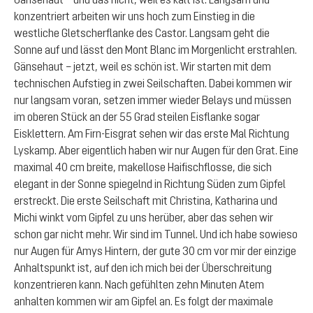
konzentriert arbeiten wir uns hoch zum Einstieg in die
westliche Gletscherflanke des Castor. Langsam geht die
Sonne auf und lässt den Mont Blanc im Morgenlicht erstrahlen.
Gänsehaut – jetzt, weil es schön ist. Wir starten mit dem
technischen Aufstieg in zwei Seilschaften. Dabei kommen wir
nur langsam voran, setzen immer wieder Belays und müssen
im oberen Stück an der 55 Grad steilen Eisflanke sogar
Eisklettern. Am Firn-Eisgrat sehen wir das erste Mal Richtung
Lyskamp. Aber eigentlich haben wir nur Augen für den Grat. Eine
maximal 40 cm breite, makellose Haifischflosse, die sich
elegant in der Sonne spiegelnd in Richtung Süden zum Gipfel
erstreckt. Die erste Seilschaft mit Christina, Katharina und
Michi winkt vom Gipfel zu uns herüber, aber das sehen wir
schon gar nicht mehr. Wir sind im Tunnel. Und ich habe sowieso
nur Augen für Amys Hintern, der gute 30 cm vor mir der einzige
Anhaltspunkt ist, auf den ich mich bei der Überschreitung
konzentrieren kann. Nach gefühlten zehn Minuten Atem
anhalten kommen wir am Gipfel an. Es folgt der maximale