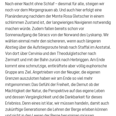
Nach einer Nacht ohne Schlaf – diesmal für alle, steigen wir
noch vor dem Morgengrauen ab. Und auch hier erfolgt eine
Planänderung nachdem der Monte Rosa Gletscher in einem
schlimmen Zustand ist, der langwieriges Navigieren notwendig
machen würde. Zudem fallen bereits schon vor
Sonnenaufgang die Séracs von der Norwand des Lyskamp. Wir
wählen einmal mehr den sichereren, wenn auch längeren
Abstieg über die Aufstiegsroute hinab nach Staffal im Aostatal.
Von dort über Cervinia und den Theodulgletscher nach
Zermatt und mit der Bahn zurück nach Herbriggen. Am Ende
kommt eine schmutzige, entkräftete aber völlig euphorische
Gruppe ans Ziel. Angetrieben von der Neugier, die eigenen
Grenzen auszuloten haben wir am Ende so viel mehr
mitgenommen: Das Gefühl der Freiheit, die Demut ob der
Mächtigkeit der Natur, die Perspektive auf das eigene Leben
und dessen Vergänglichkeit und die Dankbarkeit für dieses
Erlebniss. Denn eines ist klar, wir müssen handeln, damit auch
zukünftige Generationen die Lehren der Berge erleben können
und nicht in den Leeren der Berge herumirren müssen.