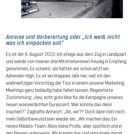
Anreise und Vorbereitung oder „Ich weiß nicht
was ich einpacken soll“
Es ist der 6. August 2022. Ich steige aus dem Zug in Landquart
und werde von meinen drei Mitstreiterinnen freudig in Empfang
genommen. Es scheint, als hätten wir schon jetzt ein
Adrenalin-High. Es ist ein knappes Jahr her, seit ich den
wahnwitzigen Vorschlag der Tour in einem unserer Marketing-
Meetings ganz beiläufig habe fallen lassen. Begeisterte
Zustimmung: „Hey, echt gute Idee für die Kampagne unseres
neuen wasserdichten Durascent. Wer könnte das denn
machen?“ Zaghafte Antwort: „Äh, wir?!“ Doch dann holt mich
mein Selbstbewusstsein wieder ein: „Wir machen das. Ein
reines Mädels-Team. Alles keine Profis, aber sportlich und in
den Bergen unterwegs. Wir können das und ermutigen damit