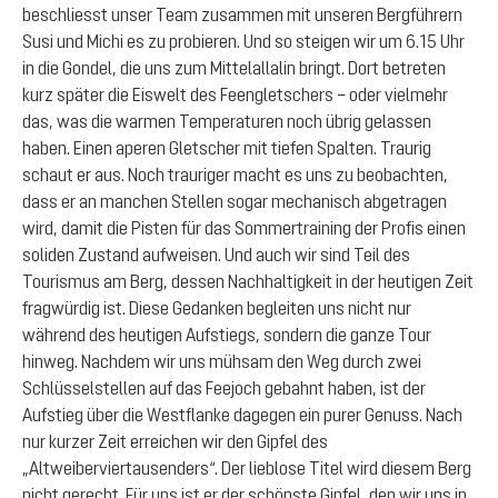
beschliesst unser Team zusammen mit unseren Bergführern
Susi und Michi es zu probieren. Und so steigen wir um 6.15 Uhr
in die Gondel, die uns zum Mittelallalin bringt. Dort betreten
kurz später die Eiswelt des Feengletschers – oder vielmehr
das, was die warmen Temperaturen noch übrig gelassen
haben. Einen aperen Gletscher mit tiefen Spalten. Traurig
schaut er aus. Noch trauriger macht es uns zu beobachten,
dass er an manchen Stellen sogar mechanisch abgetragen
wird, damit die Pisten für das Sommertraining der Profis einen
soliden Zustand aufweisen. Und auch wir sind Teil des
Tourismus am Berg, dessen Nachhaltigkeit in der heutigen Zeit
fragwürdig ist. Diese Gedanken begleiten uns nicht nur
während des heutigen Aufstiegs, sondern die ganze Tour
hinweg. Nachdem wir uns mühsam den Weg durch zwei
Schlüsselstellen auf das Feejoch gebahnt haben, ist der
Aufstieg über die Westflanke dagegen ein purer Genuss. Nach
nur kurzer Zeit erreichen wir den Gipfel des
„Altweiberviertausenders“. Der lieblose Titel wird diesem Berg
nicht gerecht. Für uns ist er der schönste Gipfel, den wir uns in