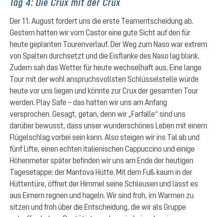
Tag 4: Die Crux mit der Crux
Der 11. August fordert uns die erste Teamentscheidung ab.
Gestern hatten wir vom Castor eine gute Sicht auf den für
heute geplanten Tourenverlauf. Der Weg zum Naso war extrem
von Spalten durchsetzt und die Eisflanke des Naso lag blank.
Zudem sah das Wetter für heute wechselhaft aus. Eine lange
Tour mit der wohl anspruchsvollsten Schlüsselstelle würde
heute vor uns liegen und könnte zur Crux der gesamten Tour
werden. Play Safe – das hatten wir uns am Anfang
versprochen. Gesagt, getan, denn wir „Farfalle“ sind uns
darüber bewusst, dass unser wunderschönes Leben mit einem
Flügelschlag vorbei sein kann. Also steigen wir ins Tal ab und
fünf Lifte, einen echten italienischen Cappuccino und einige
Höhenmeter später befinden wir uns am Ende der heutigen
Tagesetappe: der Mantova Hütte. Mit dem Fuß kaum in der
Hüttentüre, öffnet der Himmel seine Schleusen und lässt es
aus Eimern regnen und hageln. Wir sind froh, im Warmen zu
sitzen und froh über die Entscheidung, die wir als Gruppe