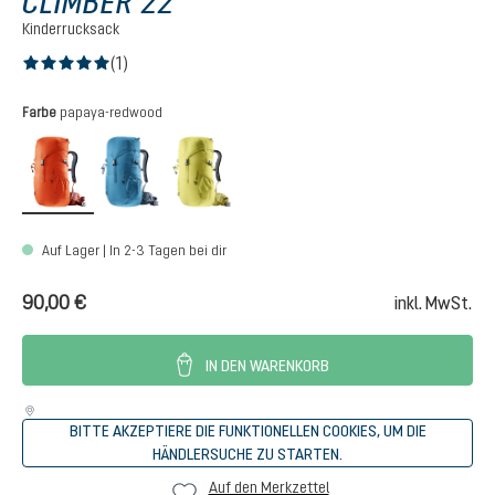
CLIMBER 22
Kinderrucksack
(1)
Durchschnittliche Bewertung von 5 von 5 Sternen
auswählen
Farbe
papaya-redwood
papaya-redwood
wave-ink
sprout-linden
Auf Lager | In 2-3 Tagen bei dir
90,00 €
inkl. MwSt.
IN DEN WARENKORB
BITTE AKZEPTIERE DIE FUNKTIONELLEN COOKIES, UM DIE
HÄNDLERSUCHE ZU STARTEN.
Auf den Merkzettel