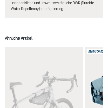
unbedenkliche und umweltverträgliche DWR (Durable
Water Repellency) Imprägnierung.
Produktgalerie überspringen
Ähnliche Artikel
REGENSCHUTZ IPX