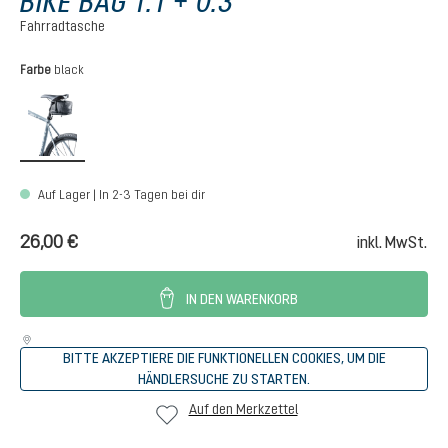
BIKE BAG 1.1 + 0.3
Fahrradtasche
auswählen
Farbe
black
black
Auf Lager | In 2-3 Tagen bei dir
26,00 €
inkl. MwSt.
IN DEN WARENKORB
BITTE AKZEPTIERE DIE FUNKTIONELLEN COOKIES, UM DIE
HÄNDLERSUCHE ZU STARTEN.
Auf den Merkzettel