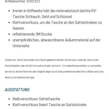
Artikelnummer
3290322
Immer in Griffweite hält die minimalistisch leichte RV-
Tasche Schlauch, Geld und Schlüssel
Klettverschluss, um die Tasche an den Sattelstreben zu
fixieren
reflektierende 3M Drucke
unempfindliches, abwaschbares Außenmaterial auf der
Unterseite
Disclaimer: Sand, Staub aber auch falsch gepackte Taschen führen dazu, dass der Lack an den
Kontaktstellen über die Zeit stumpf wird oder verkratzt. Um diese Scheuerstellen zu vermeiden,
kannst du deinen Rahmen oder Gepäckträger durch Schaumelemente oder Schutzfolien schützen,
bevor du die Tasche anbringst.
AUSSTATTUNG
Reißverschluss-Satteltasche
Klettverschluss fixiert Tasche an Sattelstrebe