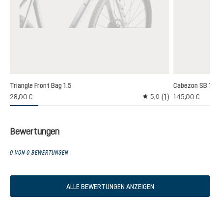
Triangle Front Bag 1.5
Cabezon SB 16
(1)
(1)
28,00 €
145,00 €
5,0
chnittliche Bewertung von 3 von 5 Sternen
Durchschnittliche Bewer
Bewertungen
0 VON 0 BEWERTUNGEN
ALLE BEWERTUNGEN ANZEIGEN