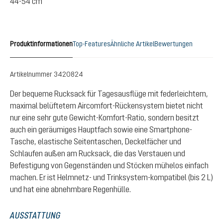
44-54 cm
Produktinformationen
Top-Features
Ähnliche Artikel
Bewertungen
Artikelnummer
3420824
Der bequeme Rucksack für Tagesausflüge mit federleichtem,
maximal belüftetem Aircomfort-Rückensystem bietet nicht
nur eine sehr gute Gewicht-Komfort-Ratio, sondern besitzt
auch ein geräumiges Hauptfach sowie eine Smartphone-
Tasche, elastische Seitentaschen, Deckelfächer und
Schlaufen außen am Rucksack, die das Verstauen und
Befestigung von Gegenständen und Stöcken mühelos einfach
machen. Er ist Helmnetz- und Trinksystem-kompatibel (bis 2 L)
und hat eine abnehmbare Regenhülle.
AUSSTATTUNG