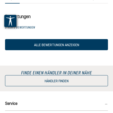
chnittliche Bewertung von 5 von 5 Sternen
Bewertungen
0 VON 0 BEWERTUNGEN
ALLE BEWERTUNGEN ANZEIGEN
FINDE EINEN HÄNDLER IN DEINER NÄHE
HÄNDLER FINDEN
Service