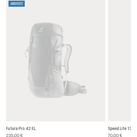
AWARDED
Futura Pro 42 EL
Speed Lite 13
(1)
235,00 €
70,00 €