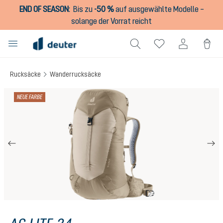
END OF SEASON
:
Bis zu
-50 %
auf ausgewählte Modelle –
alt springen
solange der Vorrat reicht
Rucksäcke
Wanderrucksäcke
Bildergalerie überspringen
NEUE FARBE