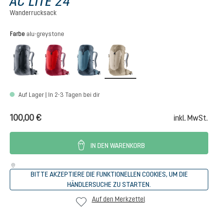
AC LITE 24
Wanderrucksack
auswählen
Farbe
alu-greystone
black
cherry-masala
atlantic-ink
alu-greystone
Auf Lager | In 2-3 Tagen bei dir
100,00 €
inkl. MwSt.
IN DEN WARENKORB
BITTE AKZEPTIERE DIE FUNKTIONELLEN COOKIES, UM DIE
HÄNDLERSUCHE ZU STARTEN.
Auf den Merkzettel