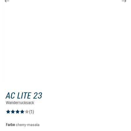
AC LITE 23
Wanderrucksack
(1)
Durchschnittliche Bewertung von 4 von 5 Sternen
auswählen
Farbe
cherry-masala