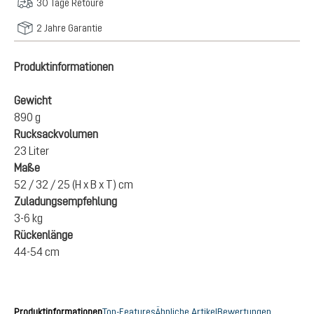
30 Tage Retoure
2 Jahre Garantie
Produktinformationen
Gewicht
890 g
Rucksackvolumen
23 Liter
Maße
52 / 32 / 25 (H x B x T) cm
Zuladungsempfehlung
3-6 kg
Rückenlänge
44-54 cm
Produktinformationen
Top-Features
Ähnliche Artikel
Bewertungen