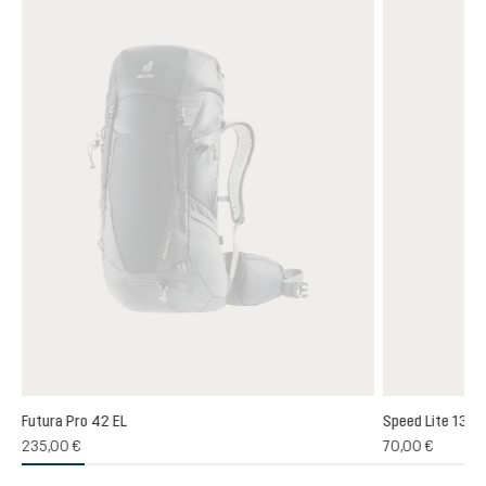
Futura Pro 42 EL
Speed Lite 13
(1)
235,00 €
70,00 €
chnittliche Bewertung von 5 von 5 Sternen