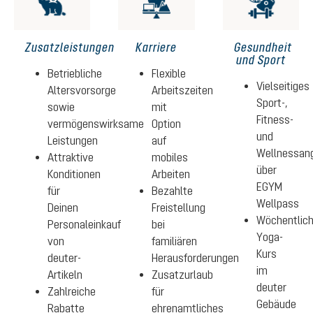
Zusatzleistungen
Karriere
Gesundheit
und Sport
Betriebliche
Flexible
Vielseitiges
Altersvorsorge
Arbeitszeiten
Sport-,
sowie
mit
Fitness-
vermögenswirksame
Option
und
Leistungen
auf
Wellnessan
Attraktive
mobiles
über
Konditionen
Arbeiten
EGYM
für
Bezahlte
Wellpass
Deinen
Freistellung
Wöchentlich
Personaleinkauf
bei
Yoga-
von
familiären
Kurs
deuter-
Herausforderungen
im
Artikeln
Zusatzurlaub
deuter
Zahlreiche
für
Gebäude
Rabatte
ehrenamtliches