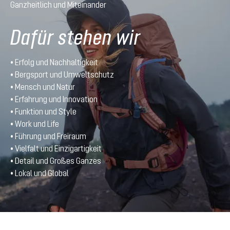
Ganzheitlich und Miteinander
Dafür stehen wir
• Erfolg und Nachhaltigkeit
• Bergsport und Umweltschutz
• Mensch und Natur
• Erfahrung und Innovation
• Funktion und Style
• Work und Life
• Führung und Freiraum
• Vielfalt und Einzigartigkeit
• Detail und Großes Ganzes
• Lokal und Global