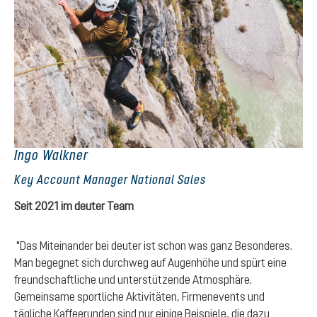
Cä
Ingo Walkner
HR
Key Account Manager National Sales
Se
Seit 2021 im deuter Team
Als
"Das Miteinander bei deuter ist schon was ganz Besonderes.
mi
Man begegnet sich durchweg auf Augenhöhe und spürt eine
Be
freundschaftliche und unterstützende Atmosphäre.
it
ke
Gemeinsame sportliche Aktivitäten, Firmenevents und
st
tägliche Kaffeerunden sind nur einige Beispiele, die dazu