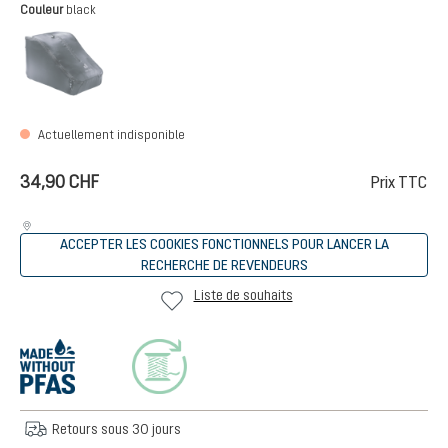
Sélectionnez
Couleur
black
black
(Cette option n'est pas disponible pour le moment.)
Actuellement indisponible
34,90 CHF
Prix TTC
ACCEPTER LES COOKIES FONCTIONNELS POUR LANCER LA
RECHERCHE DE REVENDEURS
Liste de souhaits
Retours sous 30 jours