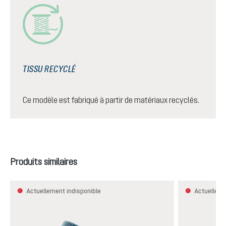
TISSU RECYCLÉ
Ce modèle est fabriqué à partir de matériaux recyclés.
Ignorer la galerie de produits
Produits similaires
Actuellement indisponible
Actuelleme