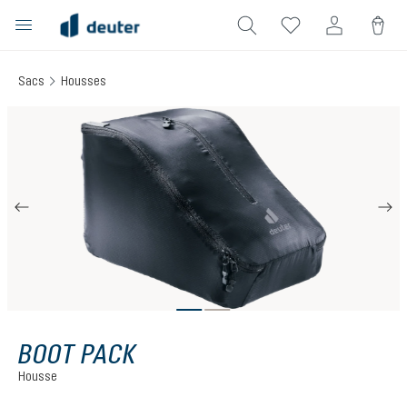
tenu principal
Sacs
Housses
Ignorer la galerie d'images
BOOT PACK
Housse