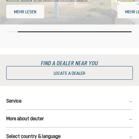
tragen damit zum menschengemachten
Corporate 
Klimawandel bei.
MEHR LESEN
MEHR L
FIND A DEALER NEAR YOU
LOCATE A DEALER
Service
More about deuter
Select country & language