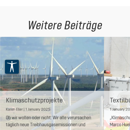
Weitere Beiträge
Klimaschutzprojekte
Textilb
unterstützen
Karen Eller | 1 January 2025
1 January 2
Ob wir wollen oder nicht: Wir alle verursachen
„Klimaschut
täglich neue Treibhausgasemissionen und
Marco Hue