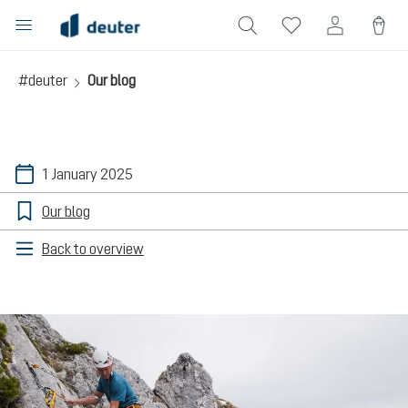
in content
#deuter
Our blog
1 January 2025
Our blog
Back to overview